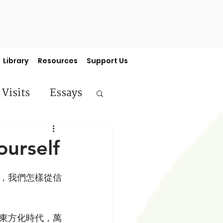
Library
Resources
Support Us
 Visits
Essays
ermon Series
ourself
，我們怎樣從信
東方化時代，萬