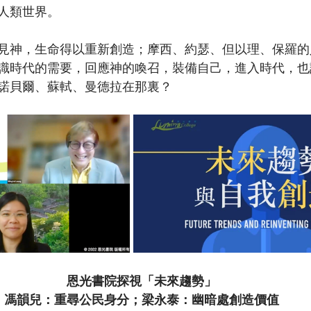
人類世界。
見神，生命得以重新創造；摩西、約瑟、但以理、保羅的
識時代的需要，回應神的喚召，裝備自己，進入時代，也
諾貝爾、蘇軾、曼德拉在那裏？
恩光書院探視「未來趨勢」
馮韻兒：重尋公民身分；梁永泰：幽暗處創造價值