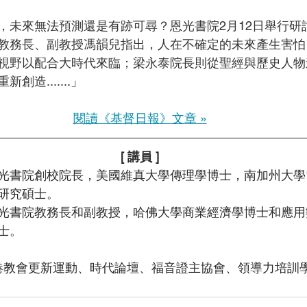
，未來無法預測還是有跡可尋？恩光書院2月12日舉行研
教務長、副教授馮韻兒指出，人在不確定的未來產生害怕
視野以配合大時代來臨；梁永泰院長則從聖經與歷史人物
創造......
.」
閱讀《基督日報》文章 »
[ 講員 ]
光書院創校院長，美國維真大學傳理學博士，南加州大學
研究碩士。
光書院教務長和副教授，哈佛大學商業經濟學博士和應用
士。
港教會更新運動、時代論壇、福音證主協會、領導力培訓