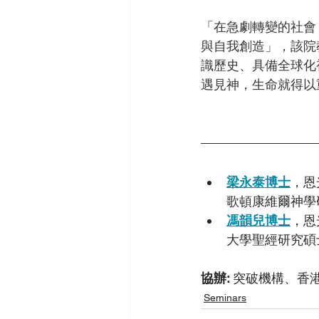
「
在急劇轉變的社會
與自我創造」，該院
識歷史、具備全球化
遇見神，生命就得以重新
梁永泰博士
，恩
歌頓康維爾神學
馮韻兒博士
，恩
大學聖經研究碩
協辦: 
突破機構、香
Seminars