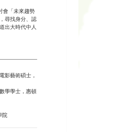
討會「未來趨勢
，尋找身分、認
道出大時代中人
電影藝術碩士，
數學學士，惠頓
學院