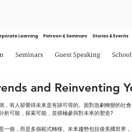
rporate Learning
Patreon & Seminars
Stories & Events
en
Seminars
Guest Speaking
School
es
Library Books
Faculty Features
S
rends and Reinventing Y
測，有人卻覺得未來是有跡可尋的。面對急劇轉變的社會
分析可能，探索可能，並積極參與對未來的塑造?
是一個，而是多個範式轉移。未來趨勢包括後美國世界，