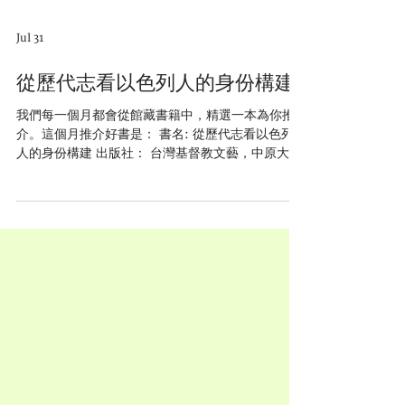
Jul 31
從歷代志看以色列人的身份構建
我們每一個月都會從館藏書籍中，精選一本為你推
介。這個月推介好書是： 書名: 從歷代志看以色列
人的身份構建 出版社： 台灣基督教文藝，中原大學
宗教研究所，中原大學基督教與華人文化社會研究
中心 作者： 張信宇 簡介 本書在不拆分歷代志文本
的基礎上，探討文本的形成過程，即歷代志如何通
過社會知識體系中的符號、記憶以及社會書寫傾向
述說自己的身份。 本書提出歷代志所呈現的是以
「聖殿祖先歷史心性」為敘事結構，以空間符號
（耶路撒冷、十二支派、其他地域）、群體符號
（如以色列、會眾、百姓、其他族群等）和宗教符
號（聖殿、祭司）對原有的歷史記憶進行重新建構
的圈層性身份觀。 歷代志所採用的這種包容性的身
份書寫方式，也為身份認同的書寫提供了一個範