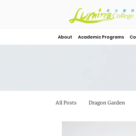
About
Academic Programs
Co
All Posts
Dragon Garden
Student Stories
Library