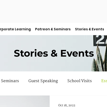
rporate Learning
Patreon & Seminars
Stories & Events
Stories & Events
Seminars
Guest Speaking
School Visits
Es
 Books
Faculty Features
Sermon Series
Oct 18, 2022