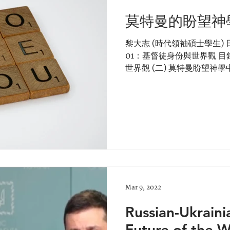
莫特曼的盼望神
黎大志 (時代領袖碩士學生) 日
01：基督徒身份與世界觀 目
世界觀 (二) 莫特曼盼望神學
望神學對我們今天的意義 (一
觀...
Mar 9, 2022
Russian-Ukrain
Future of the W