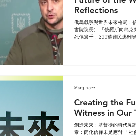
Reflections
俄烏戰爭與世界未來格局：信
書院院長） 「俄羅斯向烏克
死傷逾千，200萬難民逃離
果。俄烏之戰被視為第二次
竟對世界未來格局有何衝擊
兩地人民求平安之...
Mar 3, 2022
Creating the Fu
Witness in Our
創造未來：基督徒的時代見證
泰：簡化信仰未足應對 「社