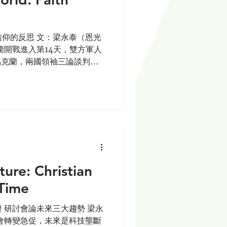
仰的反思 文：梁永泰（恩光
蘭開戰進入第14天，雙方軍人
烏克蘭，兩國領袖三論談判無
世界大戰後大型國際戰爭，究
？教會、基督徒發起祈禱會為
ture: Christian
 Time
 研討會論未來三大趨勢 梁永
會轉變急促，未來是科技壟斷