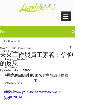
Post
All Posts
May 10, 2022
2 min read
All Posts
未來工作與員工素養：信仰
Dragon Garden
的反思
Seminars
Updated:
Jul 7, 2022
Guest Speaking
恩光網上研討會: 
未來僱主想請什麼員
工？
School Visits
Essays
https://www.youtube.com/watch?v=UK-
UG8RzuTM
Misc