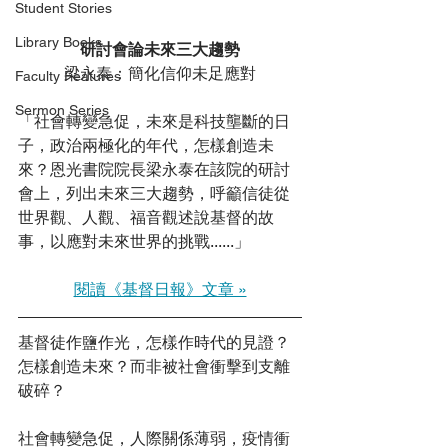
Student Stories
Library Books
 研討會論未來三大趨勢 
梁永泰：簡化信仰未足應對
Faculty Features
Sermon Series
「社會轉變急促，未來是科技壟斷的日
子，政治兩極化的年代，怎樣創造未
來？恩光書院院長梁永泰在該院的研討
會上，列出未來三大趨勢，呼籲信徒從
世界觀、人觀、福音觀述說基督的故
事，以應對未來世界的挑戰......」
閱讀《基督日報》文章 »
基督徒作鹽作光，怎樣作時代的見證？
怎樣創造未來？而非被社會衝擊到支離
破碎？
社會轉變急促，人際關係薄弱，疫情衝