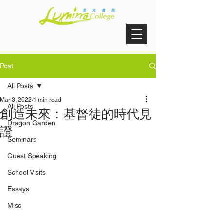
Post
All Posts
Mar 3, 2022
1 min read
All Posts
創造未來：基督徒的時代見
Dragon Garden
證
Seminars
Guest Speaking
School Visits
Essays
Misc