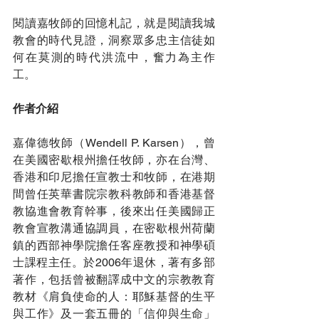
閱讀嘉牧師的回憶札記，就是閱讀我城
教會的時代見證，洞察眾多忠主信徒如
何在莫測的時代洪流中，奮力為主作
工。
作者介紹
嘉偉德牧師（Wendell P. Karsen），曾
在美國密歇根州擔任牧師，亦在台灣、
香港和印尼擔任宣教士和牧師，在港期
間曾任英華書院宗教科教師和香港基督
教協進會教育幹事，後來出任美國歸正
教會宣教溝通協調員，在密歇根州荷蘭
鎮的西部神學院擔任客座教授和神學碩
士課程主任。於2006年退休，著有多部
著作，包括曾被翻譯成中文的宗教教育
教材《肩負使命的人：耶穌基督的生平
與工作》及一套五冊的「信仰與生命」