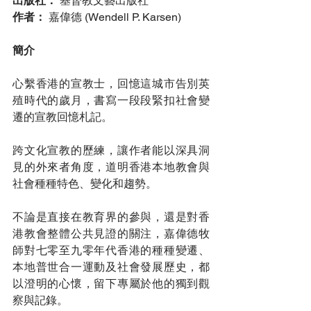
出版社：
 基督教文藝出版社
作者：
 嘉偉德 (Wendell P. Karsen)
簡介
心繫香港的宣教士，回憶這城市告別英
殖時代的歲月，書寫一段段緊扣社會變
遷的宣教回憶札記。
跨文化宣教的歷練，讓作者能以深具洞
見的外來者角度，道明香港本地教會與
社會種種特色、變化和趨勢。
不論是直接在教育界的參與，還是對香
港教會整體公共見證的關注，嘉偉德牧
師對七零至九零年代香港的種種變遷、
本地普世合一運動及社會發展歷史，都
以澄明的心懷，留下專屬於他的獨到觀
察與記錄。