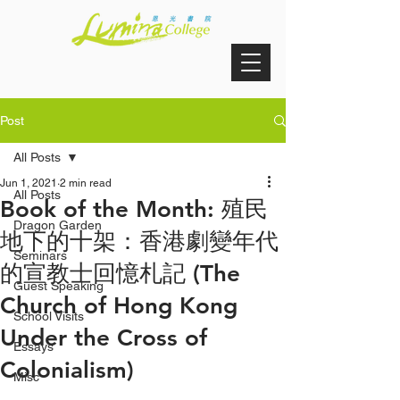
Post
All Posts
Jun 1, 2021
2 min read
All Posts
Book of the Month: 殖民
Dragon Garden
地下的十架：香港劇變年代
Seminars
的宣教士回憶札記 (The
Guest Speaking
Church of Hong Kong
School Visits
Under the Cross of
Essays
Colonialism)
Misc