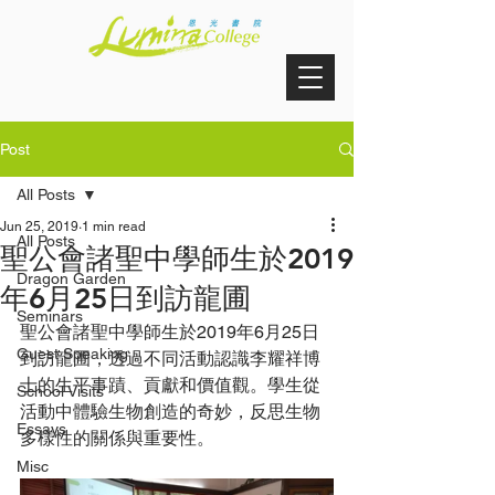
Post
All Posts
Jun 25, 2019
1 min read
All Posts
聖公會諸聖中學師生於2019
Dragon Garden
年6月25日到訪龍圃
Seminars
聖公會諸聖中學師生於2019年6月25日
Guest Speaking
到訪龍圃，透過不同活動認識李耀祥博
士的生平事蹟、貢獻和價值觀。學生從
School Visits
活動中體驗生物創造的奇妙，反思生物
Essays
多樣性的關係與重要性。
Misc