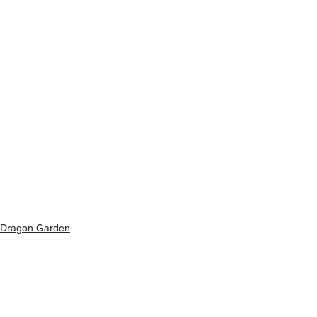
Dragon Garden
See All
Recent Posts