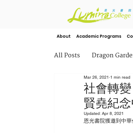
About
Academic Programs
Co
All Posts
Dragon Gard
Mar 26, 2021
1 min read
Misc
Student Stori
社會轉變
賢堯紀念
Updated:
Apr 8, 2021
恩光書院獲邀到中華