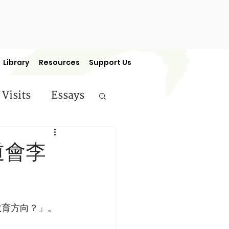
Library
Resources
Support Us
 Visits
Essays
ermon Series
道會李
教育方向？」。