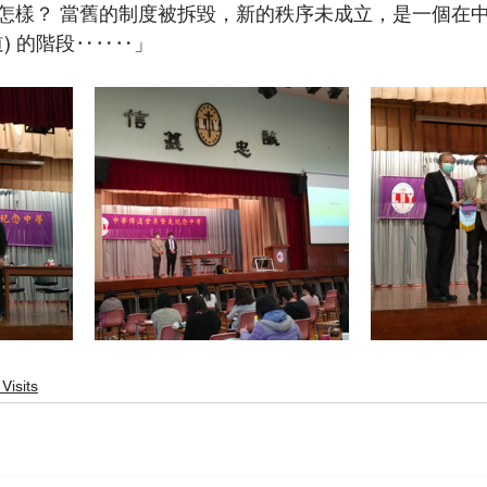
怎樣？ 當舊的制度被拆毀，新的秩序未成立，是一個在
無間道) 的階段‥‥‥」
Visits