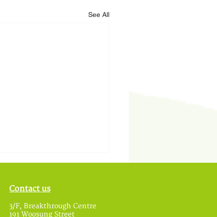
See All
Contact us
3/F, Breakthrough Centre
191 Woosung Street