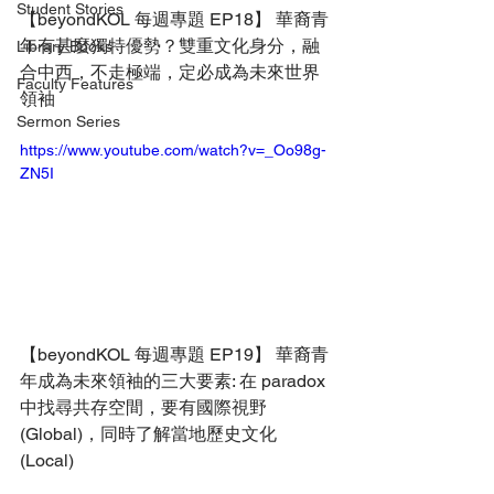
Student Stories
【beyondKOL 每週專題 EP18】 華裔青
年有甚麼獨特優勢？雙重文化身分，融
Library Books
合中西，不走極端，定必成為未來世界
Faculty Features
領袖
Sermon Series
https://www.youtube.com/watch?v=_Oo98g-
ZN5I
【beyondKOL 每週專題 EP19】 華裔青
年成為未來領袖的三大要素: 在 paradox 
中找尋共存空間，要有國際視野 
(Global)，同時了解當地歷史文化 
(Local)