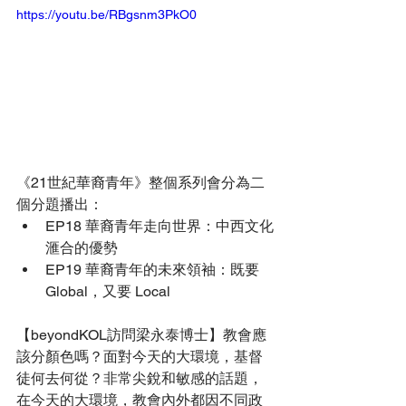
https://youtu.be/RBgsnm3PkO0
《21世紀華裔青年》整個系列會分為二
個分題播出： 
EP18 華裔青年走向世界：中西文化
滙合的優勢 
EP19 華裔青年的未來領袖：既要 
Global，又要 Local
【beyondKOL訪問梁永泰博士】教會應
該分顏色嗎？面對今天的大環境，基督
徒何去何從？非常尖銳和敏感的話題，
在今天的大環境，教會內外都因不同政