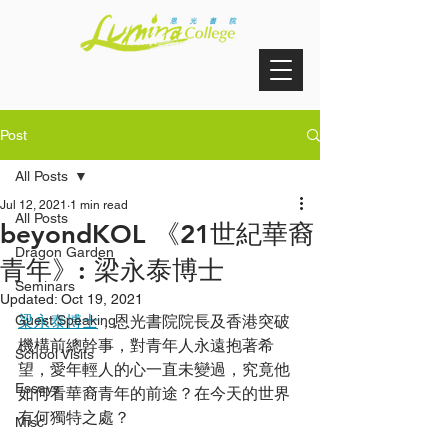
Post
All Posts
Jul 12, 2021
1 min read
All Posts
beyondKOL 《21世紀華裔
Dragon Garden
青年》: 梁永泰博士
Seminars
Updated:
Oct 19, 2021
Guest Speaking
梁永泰博士
，恩光書院院長及香港突破
機構前總幹事，對青年人永遠抱著希
School Visits
望，愛年輕人的心一直未變過，究竟他
Essays
如何看華裔青年的前途？在今天的世界
有何獨特之處？  
Misc