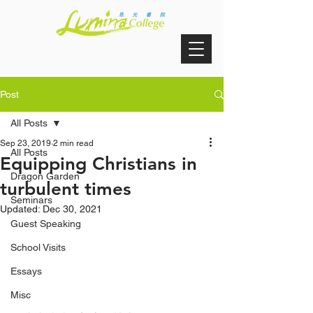
Post
All Posts
Sep 23, 2019
2 min read
All Posts
Equipping Christians in
Dragon Garden
turbulent times
Seminars
Updated:
Dec 30, 2021
Guest Speaking
School Visits
Essays
Misc