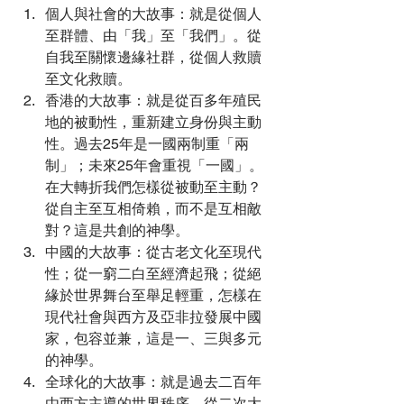
個人與社會的大故事：就是從個人
至群體、由「我」至「我們」。從
自我至關懷邊緣社群，從個人救贖
至文化救贖。
香港的大故事：就是從百多年殖民
地的被動性，重新建立身份與主動
性。過去25年是一國兩制重「兩
制」；未來25年會重視「一國」。
在大轉折我們怎樣從被動至主動？
從自主至互相倚賴，而不是互相敵
對？這是共創的神學。
中國的大故事：從古老文化至現代
性；從一窮二白至經濟起飛；從絕
緣於世界舞台至舉足輕重，怎樣在
現代社會與西方及亞非拉發展中國
家，包容並兼，這是一、三與多元
的神學。
全球化的大故事：就是過去二百年
由西方主導的世界秩序，從二次大