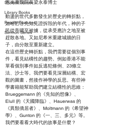
恩光書院院長梁永泰博士
Student Stories
Library Books
動盪的世代多數發生於歷史的轉折點，
Faculty Features
如哈巴谷先知見證拆毁的年代，神的子
民從帝國至被擄，從承受應許之地至被
Sermon Series
趕散各地。又如尼希米重建城牆的日
子，由分散至重新建立。
在這些歷史轉折點，我們需要從個別事
件，看見結構性的趨勢。例如香港不能
單看個別事件如反逃犯條例、23條立
法、沙士等。我們要看見深層結構、宏
觀的圖畫，然後作神學的反思。有些神
學書籍能幫助我們建立結構性的思維： 
Brueggemann 的《先知的想像》、
Elull 的《天國降臨》、Hauerwas 的
《異類僑居者》、Moltmann 的《希望神
學》、Gunton 的《一、三、多元》等。
我們要看看大時代的故事是什麼？