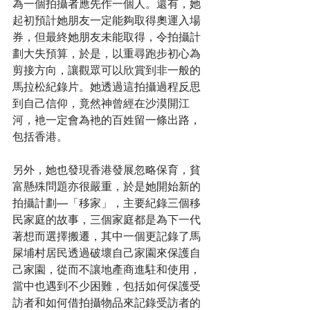
為一個拍攝者應先作一個人。還有，她
起初預計她朋友一定能夠取得奧運入場
券，但最終她朋友未能取得，令拍攝計
劃大失預算，於是，以重尋跑步初心為
剪接方向，讓觀眾可以欣賞到非一般的
馬拉松紀錄片。她透過這拍攝過程反思
到自己信仰，竟然神曾經在沙漠開江
河，衪一定會為衪的百姓留一條出路，
包括香港。
另外，她也發現香港發展忽略保育，貧
富懸殊問題亦很嚴重，於是她開始新的
拍攝計劃—「移家」，主要紀錄三個移
民家庭的故事，三個家庭都是為下一代
著想而選擇搬遷，其中一個更記錄了馬
屎埔村居民透過破壞自己家園來保護自
己家園，從而不讓地產商進駐和使用，
當中也遇到不少困難，包括如何保護受
訪者和如何借拍攝物品來記錄受訪者的