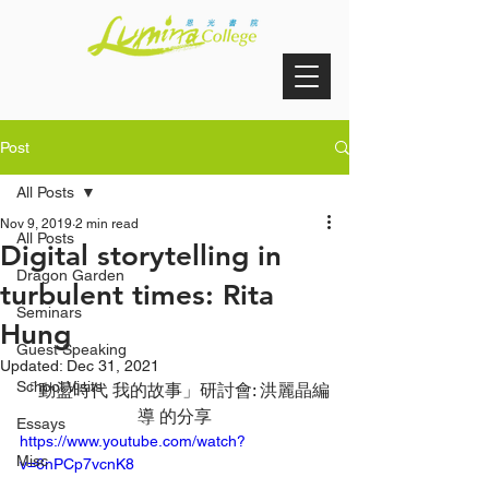
Post
All Posts
Nov 9, 2019
2 min read
All Posts
Digital storytelling in
Dragon Garden
turbulent times: Rita
Seminars
Hung
Guest Speaking
Updated:
Dec 31, 2021
School Visits
「動盪時代 我的故事」研討會: 洪麗晶編
導 的分享
Essays
https://www.youtube.com/watch?
Misc
v=6nPCp7vcnK8