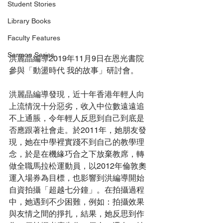
Student Stories
Library Books
Faculty Features
Sermon Series
洪麗晶編導2019年11月9日在恩光書院
參與「動盪時代 我的故事」研討會。
洪麗晶編導發現，近十年香港年輕人向
上流情況十分惡劣，收入中位數遠遠追
不上通脹，令年輕人反思到自己到底是
否應跟著社會走。於2011年，她朋友發
現，她在中學裡實踐不到自己的教學理
念，於是在機緣巧合之下放棄教席，轉
做全職馬拉松運動員，以2012年倫敦奧
運入場券為目標，也影響到洪編導開始
自資拍攝「超越七分鐘」。在拍攝過程
中，她遇到不少困難，例如：拍攝效果
與友情之間的掙扎，結果，她反思到作