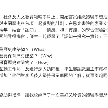
、社會及人文教育範疇學科上，開始嘗試組織體驗學習活
與中國歷史科首項一起參與的計劃，在恩光書院的專業支
兩年，結合「認知」、「情感」和「實踐」的學習體驗計
園的難得機會，師生一起經歷了「認知—探究—實踐」三
是歷史建築物？（What）
麼要保育歷史建築？（Why)
保育歷史建築物？（How）
互動工作坊，及進行深入訪問後，學生能認識園主李耀祥
增加了他們對李氏後人堅持保留庭園的了解，從而引起同
協助與指導，讓我校經歷了一次美好又珍貴的體驗學習歷