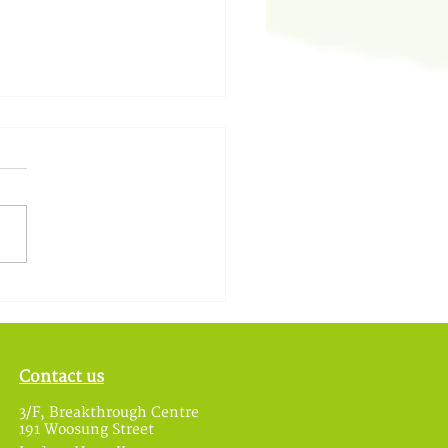
祺 2020全新版本《傻
Contact us
3/F, Breakthrough Centre
191 Woosung Street