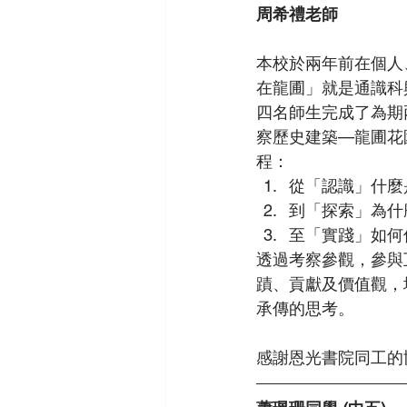
周希禮老師
本校於兩年前在個人
在龍圃」就是通識科
四名師生完成了為期
察歷史建築—龍圃花
程：
從「認識」什麼
到「探索」為什
至「實踐」如何
透過考察參觀，參與
蹟、貢獻及價值觀，
承傳的思考。
感謝恩光書院同工的