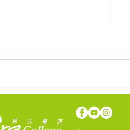
「一圓六季」與藝術家楊沛鏗
鍾舒
一遊龍圃花園 | Dragon
子》
Garden tour with Trevor
Yeung