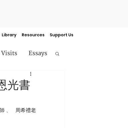
Library
Resources
Support Us
 Visits
Essays
ermon Series
恩光書
、   周希禮老