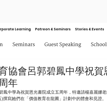
rporate Learning
Patreon & Seminars
Stories & Events
en
Seminars
Guest Speaking
School
es
Library Books
Faculty Features
S
育協會呂郭碧鳳中學祝賀
周年
碧鳳中學為祝賀恩光書院成立五周年，特邀請楊嘉麗娜老師 
中五)撰寫她們在「價值教育在龍圃」計劃中的體會和見證。