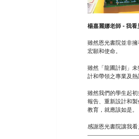
楊嘉麗娜老師 - 我
雖然恩光書院並非擁
宏願和使命。
雖然「龍圃計劃」未
計和帶領之專業及熱
雖然我們的學生起初
報告、重新設計和製
教育，就應該如是。
感謝恩光書院讓我看