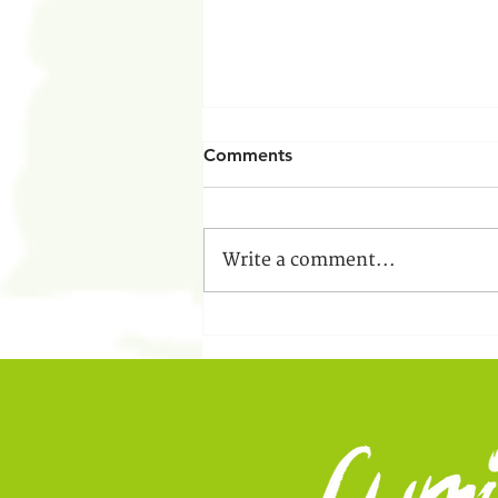
Comments
Write a comment...
Lumina College fulfills five-
year partnership with
Dragon Garden