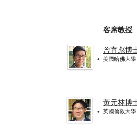
客席教授
曾育彪博
美國哈佛大學 (
黃元林博
英國倫敦大學 (U