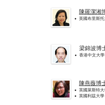
陳羅潔湘
英國布里斯托大學 
梁錦波博
香港中文大學 (C
陳燕薇博
英國萊斯特大學 (
英國利茲大學 (