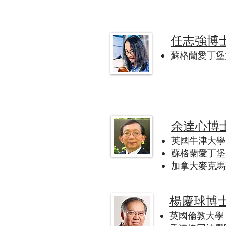
任志強博
蘇格蘭愛丁堡大學
余達心博
英國牛津大學 (U
蘇格蘭愛丁堡大學 
加拿大麥克馬斯特
楊慶球博
英國倫敦大學 (U