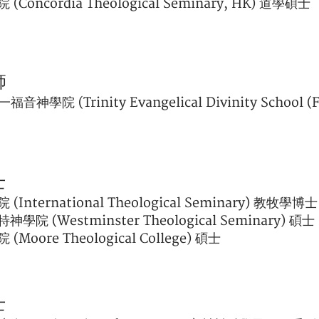
oncordia Theological Seminary, HK) 道學碩士
師
神學院 (Trinity Evangelical Divinity School
士
nternational Theological Seminary) 教牧學博士
院 (Westminster Theological Seminary) 碩士
oore Theological College) 碩士
士