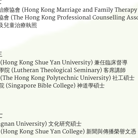
士
療協會 (
Hong Kong Marriage and Family Therapy 
會 (
The Hong Kong Professional Counselling Ass
及兒童治療執照
生
ong Kong Shue Yan University) 兼任臨床督導
(Lutheran Theological Seminary) 客席講師
e Hong Kong Polytechnic University) 社工碩士
 (
Singapore Bible College)
神道學碩士
士
gnan University) 文化研究碩士
ong Kong Shue Yan College) 新聞與傳播榮譽文憑