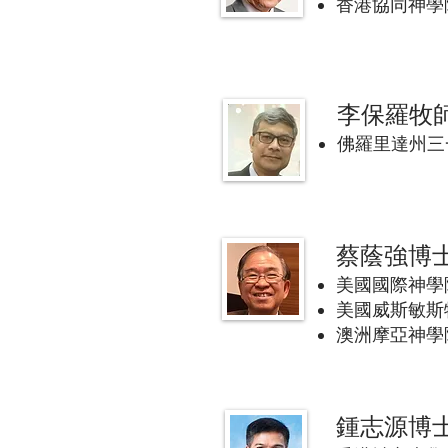
香港協同神學院 (C
李保羅牧
佛羅里達州三一福音
蔡蔭強博
美國國際神學院 (I
美國威斯敏斯特神學
澳洲摩亞神學院 (M
鍾志源博