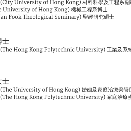
ity University of Hong Kong) 材料科學及工程系
 University of Hong Kong) 機械工程系博士
n Fook Theological Seminary) 聖經研究碩士
博士
he Hong Kong Polytechnic University) 工業
女士
The University of Hong Kong) 婚姻及家庭治療
he Hong Kong Polytechnic University) 家庭