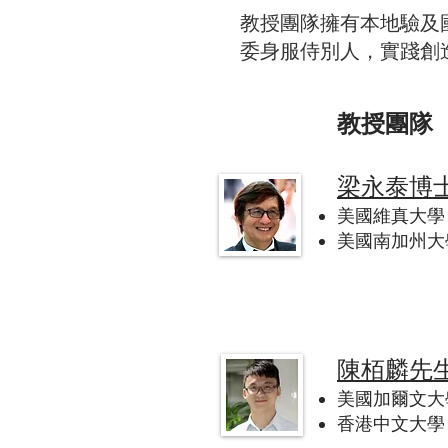
教授團隊擁有本地驗及
委身服侍別人，實踐創
教授團隊
梁永泰博
美國維真大學 (R
美國南加州大學 (U
陳栢麟先
美國加爾文大學 
​香港中文大學（C