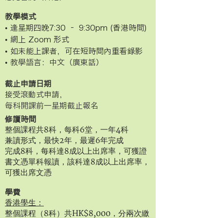
教學模式
• 逢星期四晚7:30 – 9:30pm (香港時間)
• 網上 Zoom 形式
• 如未能上課者，可在短時間內重看錄影
•
教學語言：中文（廣東話）
截止申請日期
接受滾動式申請，
每科開課前一星期截止報名
修讀時間
整個課程共8科，每科6堂，一年4科
兼讀形式，最快2年，最遲6年完成​
完成8科，每科達8成以上出席率，可獲證
書文憑單科報讀，該科達8成以上出席率，
可獲出席文憑
學費
香港學生：
整個課程（8科）共HK$8,000，分兩次繳