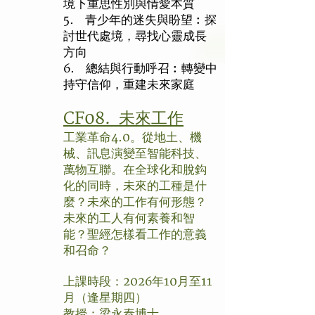
境下重思性別與情愛本質
5. 青少年的迷失與盼望︰探
討世代處境，尋找心靈成長
方向
6. 總結與行動呼召︰轉變中
持守信仰，重建未來家庭
CF08. 未來工作
工業革命4.0。從地土、機
械、訊息演變至智能科技、
萬物互聯。在全球化和脫鈎
化的同時，未來的工種是什
麼？未來的工作有何形態？
未來的工人有何素養和智
能？聖經怎樣看工作的意義
和召命？
上課時段：2026年10月至11
月（逢星期四）
教授：
梁永泰博士