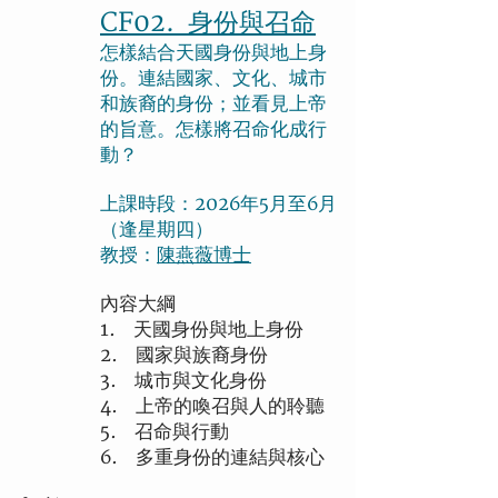
CF02. 身份與召命
怎樣結合天國身份與地上身
份。連結國家、文化、城市
和族裔的身份；並看見上帝
的旨意。怎樣將召命化成行
動？
上課時段：2026年5月至6月
（逢星期四）
教授：
陳
燕薇
博士
內容大綱
1. 天國身份與地上身份
2. 國家與族裔身份
3. 城市與文化身份
4. 上帝的喚召與人的聆聽
5. 召命與行動
6. 多重身份的連結與核心