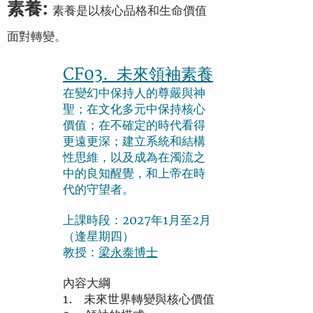
素養:
素養是以核心品格和生命價值
面對轉變。
CF03. 未來領袖素養
在變幻中保持人的尊嚴與神
聖；在文化多元中保持核心
價值；在不確定的時代看得
更遠更深；建立系統和結構
性思維，以及成為在濁流之
中的良知醒覺，和上帝在時
代的守望者。
上課時段：2027年1月至2月
（逢星期四）
教授：
梁永泰博士
內容大綱
1. 未來世界轉變與核心價值