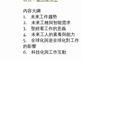
內容大綱
1. 未來工作趨勢
2. 未來工種與智能需求
3. 聖經看工作的意義
4. 未來工人的素養與能力
5. 全球化與逆全球化對工作
的影響
6. 科技化與工作互動
備註:
如課程編排和內容有更改，以恩光
書院將最後決定為準，一般會在每課開
始前兩個月確認詳情。