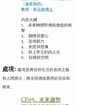
（逢星期四）
教授：黃
元林博士
內容大綱
1. 未來轉變對傳統價值的衝
擊
2. 關懷與愛心
3. 逆境韌力
4. 創意與想像
5. 與上帝立約的人生
6. 目標與空間
處境:
處境是將信仰生活於血肉之軀
和人間煙火，將永恆價值應用於現在和
將來。
CF05. 未來趨勢