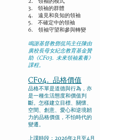
2. 領袖的模式
3. 領袖的群體
4. 遠見和良知的領袖
5. 不確定中的領袖
6. 領袖守望和參與轉變
鳴謝基督教鄧侃筠主任陳由
廣校長母女紀念教育基金贊
助《CF03. 未來領袖素養》
課程。
CF04. 品格價值
品格不單是道德與行為，亦
是一種生活態度和價值判
斷。怎樣建立目標、關懷、
空間、創意、愛心和逆境韌
力的品格價值，不怕時代的
變遷。
上課時段：2026年2月至4月