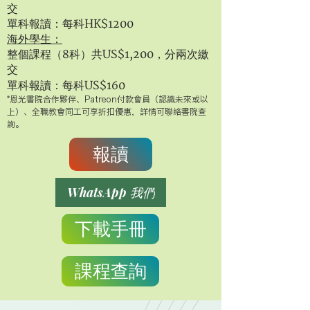
交
單科報讀：每科HK$1200
海外學生：
整個課程（8科）共US$1,200，分兩次繳
交
單科報讀：每科US$160
*恩光書院合作夥伴、Patreon付款會員（認識未來或以
上）、全職教會同工可享折扣優惠，詳情可聯絡書院查
詢。
報讀
WhatsApp 我們
下載手冊
課程查詢