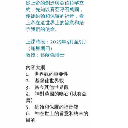
從上帝的創造與亞伯拉罕立
約，先知以賽亞呼召萬國，
使徒約翰和保羅的福音，看
上帝在這世界上的旨意和給
予我們的使命。
上課時段：2025年4月至5月
（逢星期四）
教授：蔡蔭強博士
內容大綱
1. 世界觀的重要性
2. 基督徒世界觀
3. 當今其他世界觀
4. 神對萬國的喚召 (以賽亞
書)
5. 約翰和保羅的福音觀
6. 神在世上的旨意和終末的
目的