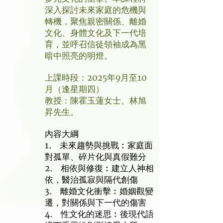
深入探討未來家庭的危機與
轉機，聚焦親密關係、離婚
文化、身體文化及下一代培
育，並呼召信徒領袖成為黑
暗中照亮的明燈。
上課時段：2025年9月至10
月（逢星期四）
教授：陳霍玉蓮女士、林旭
昇先生。
內容大綱
1. 未來趨勢與挑戰︰家庭面
對孤單、碎片化與真假難分
2. 相依與修復︰建立人神相
依，醫治孤寂與隔代創傷
3. 離婚文化衝擊︰婚姻觀變
遷，對關係與下一代的傷害
4. 性文化的迷思︰後現代語