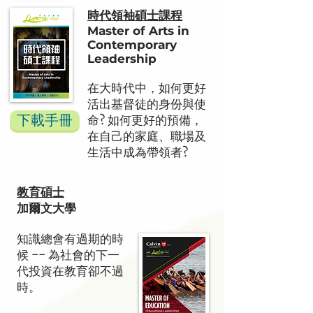
時代領袖碩士課程
Master of Arts in
Contemporary
Leadership
在大時代中，如何更好
活出基督徒的身份與使
下載手冊
命? 如何更好的預備，
在自己的家庭、職場及
生活中成為帶領者?
教育碩士
加爾文大學
知識總會有過期的時
候 -- 為社會的下一
代投資在教育卻不過
時。