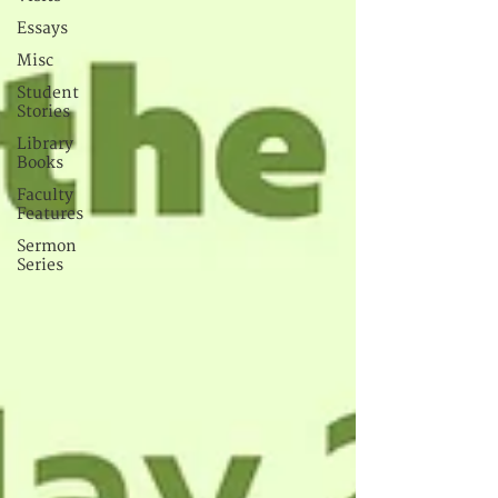
Essays
Misc
Student
Stories
Library
Books
Faculty
Features
Sermon
Series