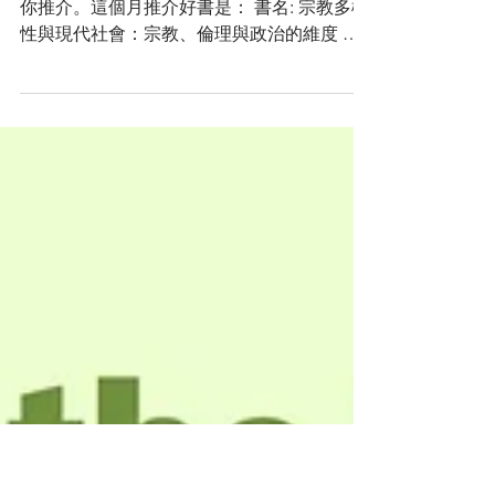
宗教、倫理與政治的維度
我們每一個月都會從館藏書籍中，精選一本為
你推介。這個月推介好書是： 書名: 宗教多樣
性與現代社會：宗教、倫理與政治的維度 出
版社： 台灣基督教文藝 作者： 謝志斌 簡介
本書旨在探討宗教多樣性如何對現代社會產生
影響，而現代社會如何回應宗教多樣性，並如
何重新考量基督教在社會處境中與其它宗教的
關係等問題。本書以宗教多樣性問題為核心，
結合不同學科的視角解讀宗教多樣性的現象，
並從宗教哲學、全球倫理、政治哲學和社會治
理的維度，探究其所蘊涵的諸如寬容、人權、
正義等問題。 本書倡導一種社會向度的宗教
對話，並以此形成理解宗教多樣性兩種方式：
一方面，宗教思想內部有著對差異中合一的渴
求，為人類生活尋求共同的倫理價值；另一方
面，從宗教多樣性的事實，到對其加以積極回
應的多元主義，驅使著宗教寬容以及宗教自