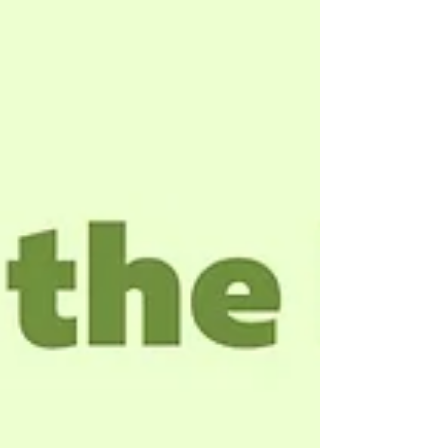
Baker Academic Editors： Keith Bodner
Synopsis The author brings his expertise in
literature and biblical studies to bear in a fresh
examination of the nature of parables and their
interpretation in general an