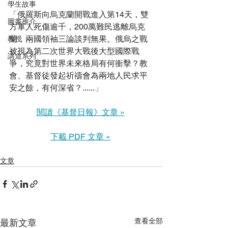
學生故事
「俄羅斯向烏克蘭開戰進入第14天，雙
圖書推介
方軍人死傷逾千，200萬難民逃離烏克
蘭，兩國領袖三論談判無果。俄烏之戰
教授
被視為第二次世界大戰後大型國際戰
講道系列
爭，究竟對世界未來格局有何衝擊？教
會、基督徒發起祈禱會為兩地人民求平
安之餘，有何深省？......」
閱讀《基督日報》文章 »
下載 PDF 文章 »
文章
查看全部
最新文章