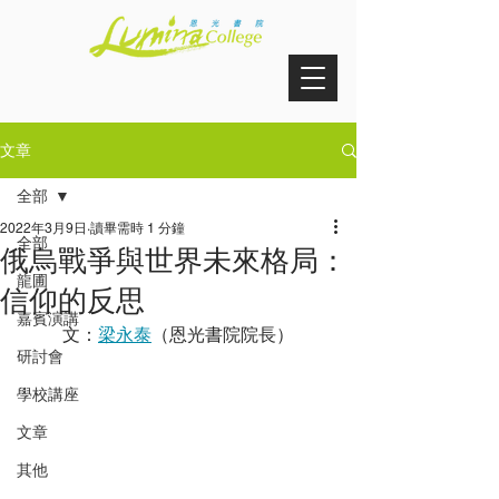
文章
全部
2022年3月9日
讀畢需時 1 分鐘
全部
俄烏戰爭與世界未來格局：
龍圃
信仰的反思
嘉賓演講
文：
梁永泰
（恩光書院院長）
研討會
學校講座
文章
其他