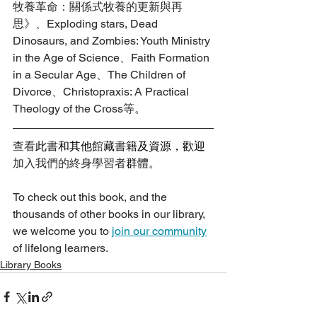
牧養革命：關係式牧養的更新與再
思》、Exploding stars, Dead 
Dinosaurs, and Zombies: Youth Ministry 
in the Age of Science、Faith Formation 
in a Secular Age、The Children of 
Divorce、Christopraxis: A Practical 
Theology of the Cross等。
查看
此
書
和其他
館
藏
書
籍及資源，歡迎
加入我們的終身學習者
群體。
To check out this book, and the 
thousands of other books in our library, 
we welcome you to 
join our community
of lifelong learners.
Library Books