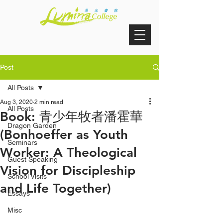
Post
All Posts
Aug 3, 2020
2 min read
All Posts
Book: 青少年牧者潘霍華
Dragon Garden
(Bonhoeffer as Youth
Seminars
Worker: A Theological
Guest Speaking
Vision for Discipleship
School Visits
and Life Together)
Essays
Misc