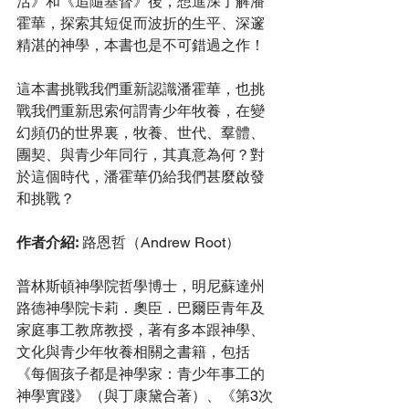
活》和《追隨基督》後，想進深了解潘
霍華，探索其短促而波折的生平、深邃
精湛的神學，本書也是不可錯過之作！
這本書挑戰我們重新認識潘霍華，也挑
戰我們重新思索何謂青少年牧養，在變
幻頻仍的世界裏，牧養、世代、羣體、
團契、與青少年同行，其真意為何？對
於這個時代，潘霍華仍給我們甚麼啟發
和挑戰？
作者介紹:
 路恩哲（Andrew Root）
普林斯頓神學院哲學博士，明尼蘇達州
路德神學院卡莉．奧臣．巴爾臣青年及
家庭事工教席教授，著有多本跟神學、
文化與青少年牧養相關之書籍，包括
《每個孩子都是神學家：青少年事工的
神學實踐》（與丁康黛合著）、《第3次