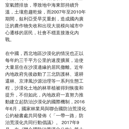
室氣體排放，導致地中海東部持續升
溫，土壤愈趨乾燥，而2007年至2010年
期間，敍利亞受旱災重創，造成國內廣
泛的農作物失收和出現大規模向城市中
心遷移的居民，社會不穩直接激化內
戰。 
在中國，西北地區沙漠化的情況也正以
每年約三千平方公里的速度擴展，迫使
大量居住在沙漠邊緣的居民撤離。近年
內地政府先後啟動了三北防護林、退耕
還林、京津風沙源治理等一系列生態工
程，沙漠化土地的林草植被得到恢復和
提升，不但如此，內地政府一直努力推
動建立起防治沙漠化的國際機制，2016
年6月，國家林業局與聯合國防治荒漠化
公約秘書處共同發佈《「一帶一路」防
治荒漠化共同行動倡議》。 2017年9