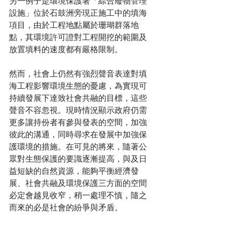
另一例子是環境保護署「綜合廢物管理
設施」位於石鼓洲旁現正施工中的填海
項目，由於工程地點屬於珊瑚群落地
點，其環境許可證對工程開挖的範圍及
放置填料的速度都有嚴格限制。
然而，社會上仍然有強烈聲音表達對填
海工程影響環境生態的憂慮，為實現可
持續發展下達致社會共融的目標，這些
聲音不容忽視。現時情況顯示政府仍需
更多讓持份者有參與發表的空間，加強
彼此的溝通，同時尋求在發展中加強保
護環境的措施。在可見的將來，隨著公
眾對生態保護的要識逐漸提高，與及日
益短缺的自然資源，能夠平衡經濟發
展、社會共融及環境保護三方面的空間
必定會越見收窄，稍一處理不慎，隨之
而來的必是社會的紛爭與矛盾。