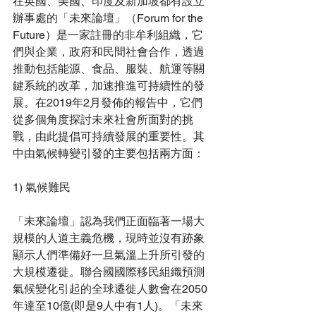
在英國、美國、印度及新加坡都有設立
辦事處的「未來論壇」（Forum for the 
Future）是一家註冊的非牟利組織，它
們與企業，政府和民間社會合作，透過
推動包括能源、食品、服裝、航運等關
鍵系統的改革，加速推進可持續性的發
展。在2019年2月發佈的報告中，它們
從多個角度探討未來社會所面對的挑
戰，由此提倡可持續發展的重要性。其
中由氣候轉變引發的主要包括兩方面：
1) 氣候難民
「未來論壇」認為我們正面臨著一場大
規模的人道主義危機，現時並沒有跡象
顯示人們準備好一旦氣溫上升所引發的
大規模遷徙。聯合國國際移民組織預測
氣候變化引起的全球遷徙人數會在2050
年達至10億(即是9人中有1人)。「未來