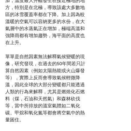
加，溫度最大升幅發生在接近極地的地
方，特別是在北極，導致該處大多數地
區的冰雪覆蓋率都在下降。加上因為較
溫暖的空氣可以容納更多的水份，在大
氣層中的水蒸氣正在增加，極端高溫和
強降雨都有增加趨勢，海平面的高度也
在上升。 
單單是自然因素無法解釋氣候變暖的現
像，研究發現，在過去的50年間若只計
算自然因素（例如太陽熱能或火山爆發
等），實際上反而會導致氣候輕微降
溫，因此全球的大部分變暖都只能透過
人類的行為來解釋，尤其是燃燒化石燃
料（煤，石油和天然氣）和森林砍伐
等，當中所排放的溫室氣體如二氧化
碳、甲烷和氧化氮等都會將空氣中的熱
量困住。