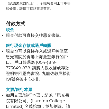
（認識未來或以上）、全職教會同工可享折
扣優惠，詳情可聯絡書院查詢。
付款方式
現金
現金付款可直接交往恩光書院。
銀行現金存款或過戶轉賬
現金也可以直接存入或過戶轉賬至
恩光書院於香港上海滙豐銀行的戶
口。戶口號碼為
(004-)819-
773649-838
. 請將入數收據或存款
證明寄回恩光書院: 九龍佐敦吳松街
191號突破中心3樓。
支票/銀行本票
如用支票/銀行本票，請以「恩光書
院有限公司」(Lumina College
Limited) 名義抬頭，並加劃線。請