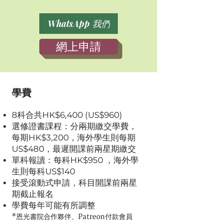
WhatsApp 我們
網上申請
學費
8科合共HK$6,400 (US$960)
選修證書課程：分兩期繳交學費，
每期HK$3,200，海外學生則每期
US$480，最遲開課前兩星期繳交
單科報讀：每科HK$950 ，海外學
生則每科US$140
接受滾動式申請，科目開課前兩星
期截止報名
學費每
年可能有所調整
*
恩
光書院合作夥伴、Patreon付款會員