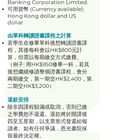
Banking Corporation Limited.
可用貨幣 (Currency available):
Hong Kong dollar and US
dollar
由單科轉讀證書課程之計算
若學生在修畢單科後想轉讀證書課
程，其後每科會以HK$800元計
算，但需以每期繳交方式繳費。
（例子: 用HK$950修畢一科，若其
後想繼續修讀整個證書課程，會分
兩期繳交，第一期交HK$2,400，第
二期交HK$3,200）
退款安排
除非因課程額滿或取消，否則已繳
之學費恕不退還。退款將於開課後
四至五星期，以支票形式發還給報
讀者。如有任何爭議，恩光書院保
留最終決定權。