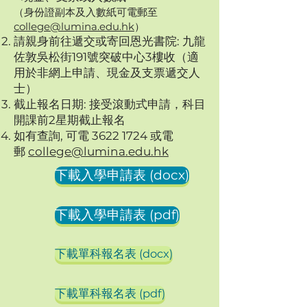
（身份證副本及入數紙可電
郵至
college@l
umina.edu.hk
）
請親身前往遞交或寄回恩光書院: 九龍
佐敦吳松街191號突破中心3樓收
（適
用於非網上申請、現金及支票遞交人
士）
截止報名日期: 接受滾動式申請，科目
開課前
2星期截止報名
如有查詢, 可電
3622 1724
或電
郵
college@lumina.edu.hk
下載入學申請表 (docx)
下載入學申請表 (pdf)
下載單科報名表 (docx)
下載單科報名表 (pdf)