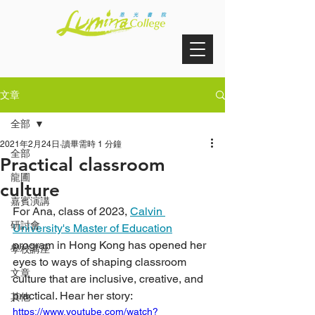
文章
全部
2021年2月24日
讀畢需時 1 分鐘
全部
Practical classroom
龍圃
culture
嘉賓演講
For Ana, class of 2023, 
Calvin 
研討會
University's Master of Education
program in Hong Kong has opened her 
學校講座
eyes to ways of shaping classroom 
文章
culture that are inclusive, creative, and 
practical. Hear her story:
其他
https://www.youtube.com/watch?