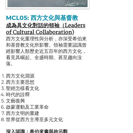
MCL05:
西方文化與基督教
成為具
文化對話
的領袖（Leaders
of Cultural Collaboration)
西方文化重理性與分析，亦深受希伯來
和基督教文化所影響。領袖需要認識曾
經影響人類歷史近五百年的西方文化，
看見其崛起、全盛時期、甚
至趨向沒
落。
西方文化淵源
西方主要思想
聖經怎樣看文化
時代的詮釋
文藝復興
啟蒙運動及工業革命
西方文明的重建
世界從西方主導至多元文化
深入認識：希伯來書與啟示觀