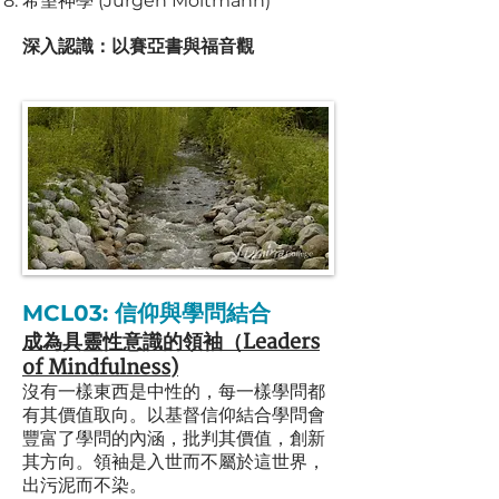
希望神學 (Jürgen Moltmann)
深入認識：以賽亞書與福音觀
MCL03:
信仰與學問結合
成為具靈性意識
的領袖（Leaders
of Mindful
ness
)
沒有一樣東西是中性的，每一樣
學問都
有其價值取向。以基督信仰結合學問會
豐富了學問的內涵，批判其價值，創新
其方向。領袖是入世而不屬於這世界，
出污泥而不染。