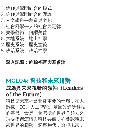
信仰與學問結合的模式
信仰與學問結合的理論
人文學科—創造與文化
社會科學—人的社會與定律
美學藝術—何謂美善
大地系統—地土神學
歷史系統—歷史意義
政治系統—政治神學
深入認識：約翰福音與基督論
MCL04:
科技和未來趨勢
成為具未來視野
的領袖（Leaders
of the Future)
科技是未來社會非常重要的一環，在大
數據、5G、人工智能、基因改造等科技
的年代，會是一個怎樣的世界？領袖必
須要學習怎樣與科技共處，亦要認識未
來世界的趨勢。洞察時代，透視未來，