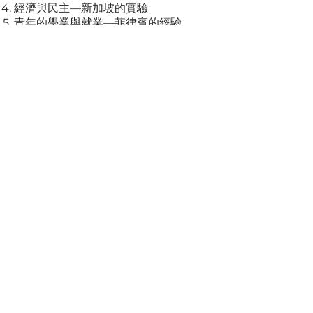
經濟與民主—新加坡的實驗
青年的學業與就業—菲律賓的經驗
跨國企業與文化衝突—馬來西亞的經驗
不同的發展模式—印度與中國
澳洲的身份危機—東南西北之間
深入認識：以弗所書與終末論
MCL08:
亞非拉的文化與抗衡
成為具全球關懷的領袖（Leaders
of Global Concern)
除了西方和中國，亞非拉文化有其寶貴
的經驗，精神價值和取向。從亞非拉的
領導與素質，領袖可以看見未來趨勢，
和看見在不同之中的共同掙扎。
亞非拉文化的共通點
菲律賓與獨立之子 (Rizal)
印尼與大地的孩子 (Toer)
日本人的身份 (大江健三郎)