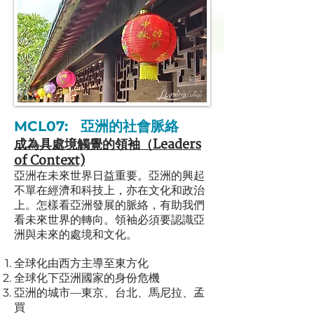
MCL07:
亞洲的社會脈絡
成為具
處境觸覺的領袖（Leaders
of Context)
亞洲在未來世界日益重要。亞洲的興起
不單在經濟和科技上，亦在文化和政治
上。怎樣看亞洲發展的脈絡，有助我們
看未來世界的轉向。領袖必須要認識亞
洲與未來的處境和文化。
全球化由西方主導至東方化
全球化下亞洲國家的身份危機
亞洲的城市—東京、台北、馬尼拉、孟
買