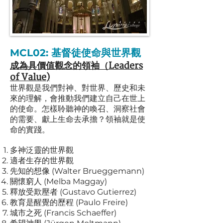
MCL02:
基督徒使命與世界觀
成為具價值觀
​念
的領袖（Leaders
of Value
)
世界觀是我們對神、對世界、歷史和未
來的理解，會推動我們建立自己在世上
的使命。怎樣聆聽神的喚召、洞察社會
的需要、獻上生命去承擔？領袖就是使
命的實踐。
多神泛靈的世界觀
適者生存的世界觀
先知的想像 (Walter Brueggemann)
關懷窮人 (Melba Maggay)
釋放受欺壓者 (Gustavo Gutierrez)
教育是醒覺的歷程 (Paulo Freire)
城市之死 (Francis Schaeffer)