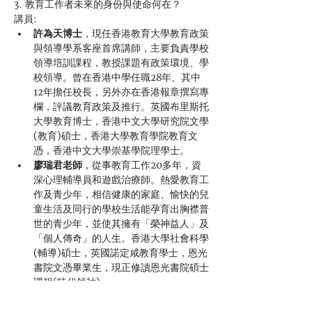
3. 教育工作者未來的身份與使命何在？
講員:
許為天博士
，現任香港教育大學教育政策
與領導學系客座首席講師，主要負責學校
領導培訓課程，教授課題有政策環境、學
校領導。曾在香港中學任職28年、其中
12年擔任校長，另外亦在香港報章撰寫專
欄，評議教育政策及推行。英國布里斯托
大學教育博士，香港中文大學研究院文學
(教育)碩士，香港大學教育學院教育文
憑，香港中文大學崇基學院理學士。
廖瑞君老師
，從事教育工作20多年，資
深心理輔導員和遊戲治療師。熱愛教育工
作及青少年，相信健康的家庭、愉快的兒
童生活及同行的學校生活能孕育出胸襟普
世的青少年，並使其擁有「榮神益人」及
「個人傳奇」的人生。香港大學社會科學
(輔導)碩士，英國諾定咸教育學士，恩光
書院文憑畢業生，現正修讀恩光書院碩士
課程(時代領袖)。
Read More >