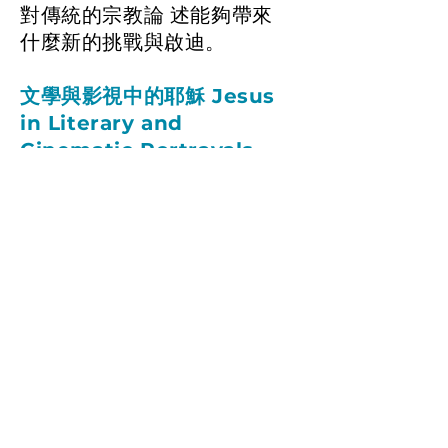
對傳統的宗教論 述能夠帶來
什麼新的挑戰與啟迪。
文學與影視中的耶穌 Jesus
in Literary and
Cinematic Portrayals
(CC-C5)
耶穌既是基督宗教的信仰核
心，又是廣為人知的歷史人
物，是過去 千多年來無數文
藝創作的素材。大眾對耶穌
的想像，甚至信徒對耶 穌的
認識，每每深受某些流傳甚
廣的文藝創作影響。本科目
集中探 討一系列以耶穌為題
材的重要作品，剖析它們所