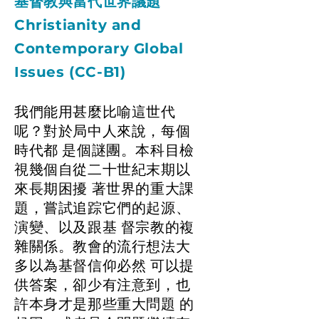
基督教與當代世界議題
Christianity and
Contemporary Global
Issues (CC-B1)
我們能用甚麼比喻這世代
呢？對於局中人來說，每個
時代都 是個謎團。本科目檢
視幾個自從二十世紀末期以
來長期困擾 著世界的重大課
題，嘗試追踪它們的起源、
演變、以及跟基 督宗教的複
雜關係。教會的流行想法大
多以為基督信仰必然 可以提
供答案，卻少有注意到，也
許本身才是那些重大問題 的