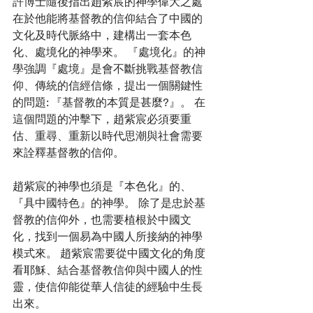
許博士隨後指出趙紫宸的神學偉大之處
在於他能將基督教的信仰結合了中國的
文化及時代脈絡中，建構出一套本色
化、處境化的神學來。 『處境化』的神
學強調『處境』是會不斷挑戰基督教信
仰、傳統的信經信條，提出一個關鍵性
的問題: 『基督教的本質是甚麼?』。 在
這個問題的沖擊下，趙紫宸必須要重
估、重尋、重新以時代思潮與社會需要
來詮釋基督教的信仰。 
趙紫宸的神學也須是『本色化』的、
『具中國特色』的神學。 除了是忠於基
督教的信仰外，也需要植根於中國文
化，找到一個易為中國人所接納的神學
模式來。 趙紫宸需要從中國文化的角度
看耶穌、結合基督教信仰與中國人的性
靈，使信仰能從華人信徒的經驗中生長
出來。