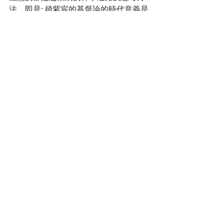
法，即是: 趙紫宸的基督論的時代意義是
在於他所建構出一套具中國特色的處境
化神學、兼有本色化、脈絡化、處境
化、及以耶穌為中心的神學。 許博士指
出，趙紫宸的神學關懷有三個特點: 一是
植根於中國傳統文化、二是關連當代社
會處境的需要、三是敏於基督教神學的
發展趨勢。 趙紫宸的基督論是兼有『文
化』、『處境』、和『神學』三個元
素。 今天，當我們談論如何建構中國基
督教神學的時候，究竟我們能否像趙紫
宸一樣、對『中國文化』、『當代處
境』、和『基督教神學』均有充分的了
解和認同呢?
吳梓明教授整理
研討會
文章