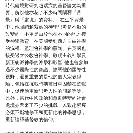
時代處境對研究趙紫宸的基督論尤為重
要，所以他亦花了不少時間闡釋『背
景』與『處境』的資料。  在生平背景
中，他強調趙紫宸的神學思考是不斷的
改變的，不單是由於他在不同的地方接
受神學教育、在美國受到西方自由神學
的洗禮、監理會神學的薰陶、在英國也
接受過大公教會神學、敬虔主義神學及
新正統派神學的沖擊和影響; 他也曾參加
過不少國際性的會議、擴闊他的國際性
視野，還更重要的是他的個人宗教經
驗，包括在抗戰時期被日軍囚禁在監獄
中，促使他重新思考人性的問題等等。 
此外，當代中國政治和急劇轉變的社會
處境亦帶來了不少的挑戰，以致趙紫宸
必須不斷地修正和更新他的神學思想，
重新詮釋基督教的信仰。