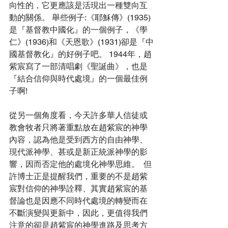
向性的，它更應該是活現出一種雙向互
動的關係。 舉些例子:《耶穌傳》(1935)
是『基督教中國化』的一個例子，《學
仁》(1936)和《天恩歌》(1931)卻是『中
國基督教化』的好例子吧。 1944年，趙
紫宸寫了一部清唱劇《聖誕曲》，也是
『結合信仰與時代處境』的一個最佳例
子啊!
從另一個角度看，今天許多華人信徒或
教會牧者只將著重點放在趙紫宸的神學
內容，認為他是受到西方的自由神學、
現代派神學、甚或是新正統派神學的影
響，因而否定他的處境化神學思維。  但
許博士正是提醒我們，重要的不是趙紫
宸對信仰的神學詮釋、其實趙紫宸的基
督論也是因應不同時代處境的轉變而在
不斷演變與更新中，因此，更值得我們
注意的卻是趙紫宸的神學進路及思考方