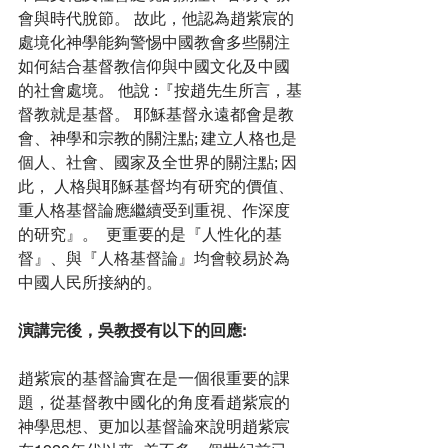
會與時代脫節。 故此，他認為趙紫宸的
處境化神學能夠警惕中國教會多些關注
如何結合基督教信仰與中國文化及中國
的社會處境。 他說 :『按趙先生所言，基
督教就是基督。 耶穌基督永遠都會是教
會、神學和宗教的關注點; 建立人格也是
個人、社會、國家及全世界的關注點; 因
此， 人格與耶穌基督均有研究的價值、
重人格基督論應繼續受到重視、作深度
的研究』。  更重要的是『人性化的基
督』、與『人格基督論』均會較易於為
中國人民所接納的。
演講完後，吳教授有以下的回應:
趙紫宸的基督論實在是一個很重要的課
題，從基督教中國化的角度看趙紫宸的
神學思想、更加以基督論來說明趙紫宸