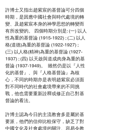
許博士又指出趙紫宸的基督論可分四個
時期，是因應中國社會與時代處境的轉
變、及趙紫宸本身的神學思想的轉變而
有所改變的。 四個時期分別是: (一) 以人
性為重的基督論 (1915-1922) ; (二) 以人
格(道德)為重的基督論 (1922-1927) ; 
(三) 以人格(精神)為重的基督論 (1927-
1937) ; (四) 以天啟與道成肉身為重的基
督論 (1937-1949)。  雖然仍是以『人性
化的基督』、與『人格基督論』為核
心，不同的時期亦是表明趙紫宸必須面
對不同時代的社會處境帶來的不同挑
戰，他也需要重新詮釋或修正自己對基
督論的看法。 
許博士認為今日的主流教會多是屬於基
要派，他們的信仰比較保守，缺乏了對
中國文化及社會處境的關注、容易令教