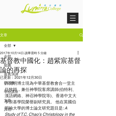
文章
全部
2017年10月14日
讀畢需時 5 分鐘
全部
基督教中國化：趙紫宸基督
龍圃
論的再探
嘉賓演講
已更新：
2021年12月30日
研討會
許開明博士現為中華基督教會合一堂主
任牧師，兼任神學院客席講師(伯特利、
學校講座
漢語網絡、神召神學院等)、香港中文大
文章
學崇基學院榮譽副研究員。 他在英國伯
明翰大學的博士論文研究題目是: 
A 
其他
Study of T.C. Chao’s Christology in the 