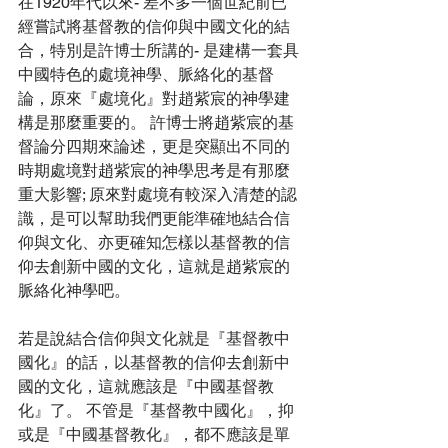
在1920年代以來- 差不多一個世紀前已
經嘗試將基督教的信仰與中國文化的結
合，特別是許博士所講的- 是建構一套具
中國特色的處境神學、脈絡化的基督
論，原來『處境化』對趙紫宸的神學建
構是那麼重要的。 許博士將趙紫宸的基
督論分四期來論述，更是突顯出不同的
時期處境對趙紫宸的神學思考是有那麼
重大影響; 原來對處境有較深入清楚的認
識，是可以幫助我們更能準確地結合信
仰與文化、亦更確知怎樣以基督教的信
仰去創新中國的文化，這就是趙紫宸的
脈絡化神學吧。
若是說結合信仰與文化就是『基督教中
國化』的話，以基督教的信仰去創新中
國的文化，這就應該是『中國基督教
化』了。 不管是『基督教中國化』，抑
或是『中國基督教化』，都不應該是單