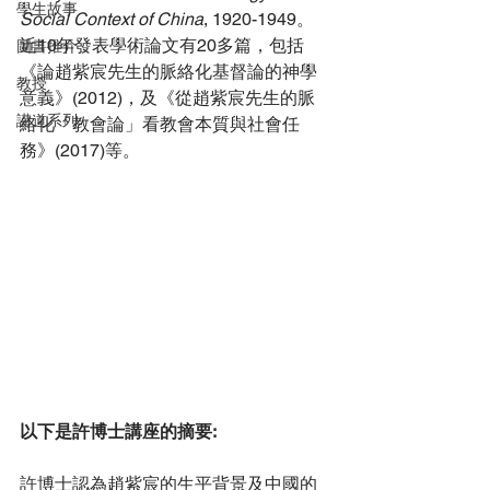
學生故事
Social Context of China
, 1920-1949。 
近10年發表學術論文有20多篇，包括
圖書推介
《論趙紫宸先生的脈絡化基督論的神學
教授
意義》(2012)，及《從趙紫宸先生的脈
講道系列
絡化「教會論」看教會本質與社會任
務》(2017)等。
以下是許博士講座的摘要:
許博士認為趙紫宸的生平背景及中國的