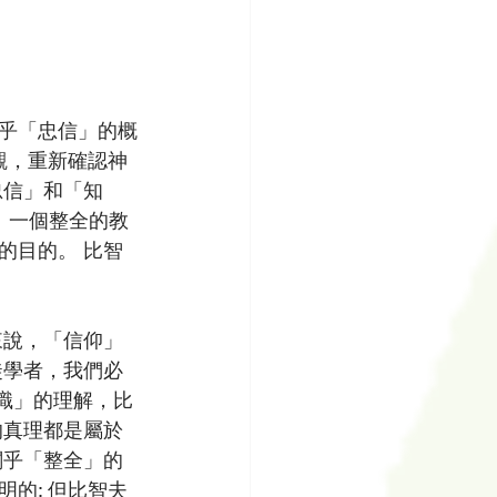
乎「忠信」的概
世界觀，重新確認神
忠信」和「知
 一個整全的教
的目的。 比智
來說，「信仰」
徒學者，我們必
知識」的理解，比
的真理都是屬於
關乎「整全」的
的; 但比智夫