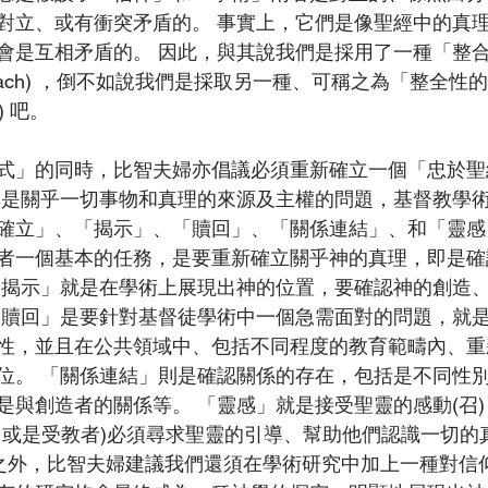
對立、或有衝突矛盾的。 事實上，它們是像聖經中的真
會是互相矛盾的。 因此，與其說我們是採用了一種「整合
st approach) ，倒不如說我們是採取另一種、可稱之為「整全性
ch) 吧。
式」的同時，比智夫婦亦倡議必須重新確立一個「忠於聖
其是關乎一切事物和真理的來源及主權的問題，基督教學
確立」、「揭示」、「贖回」、「關係連結」、和「靈感
者一個基本的任務，是要重新確立關乎神的真理，即是確
「揭示」就是在學術上展現出神的位置，要確認神的創造
「贖回」是要針對基督徒學術中一個急需面對的問題，就
性，並且在公共領域中、包括不同程度的教育範疇內、重
位。 「關係連結」則是確認關係的存在，包括是不同性
是與創造者的關係等。 「靈感」就是接受聖靈的感動(召)
、或是受教者)必須尋求聖靈的引導、幫助他們認識一切的
點之外，比智夫婦建議我們還須在學術研究中加上一種對信