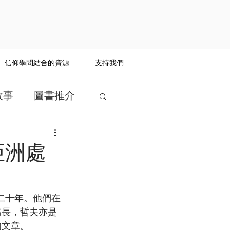
信仰學問結合的資源
支持我們
故事
圖書推介
亞洲處
二十年。他們在
務長，哲夫亦是
的文章。