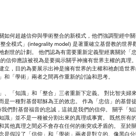
關如何超越信仰與學術整合的新模式，他們強調聖經中關
模式」(integrality model) 是著重確立基督教的
祂創世的計劃。 他們認為有需要重新定義聖經裏關於「
教的信仰應該被視為是要揭示關乎神擁有世界主權的真理。
建立，目的為要展示出神是擁有世界的主權和祂創造世界
」和「學術」兩者之間再作重新的討論和思考。
」、「知識」和「整合」三者重新下定義。 對比智夫婦
而是一種對基督耶穌為王的效忠。 作為「忠信」的基督
堅持我們對基督福音的忠誠，這就是我們的信仰。 關乎「
知識」並不是一種被分割出來的真理或事實。 既然所有
和其他真理之間必不會存在任何的衝突或矛盾的。 至於
念是假設了「信仰」和「學術」兩者是對立的、像黑白分明