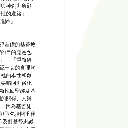
理與神創世所顯
性的進路」 
的進路」 
經基礎的基督教
術的目的應是包
」。 「重新確
認一切的真理均
、祂的本性和創
是要贖回世俗化
新挽回聖經及基
別的關係、人與
 ，因為基督徒
真理(包括關乎神
仰及對基督忠誠