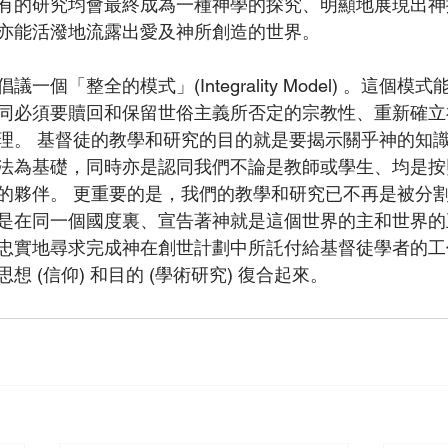
有的研究均會最終成為一種神學的探究、明顯地展現出神
亦能活潑地流露出愛及神所創造的世界。
一個「整全的模式」(Integrality Model) 。這個模
同必須要贖回和保留世俗主義所否定的宗教性、重新確立
理。 基督徒的教學和研究的目的就是要揭示關乎神的知
法為基礎，同時亦是認同我們不論是教師或學生、均是按
的夥伴。 更重要的是，我們的教學和研究已不再是被分
是在同一個國度裏、宣告著神就是這個世界的主和世界的
忠實地尋求完成神在創世計劃中所託付給基督徒學者的工作
 (信仰) 和目的 (學術研究) 復合起來。