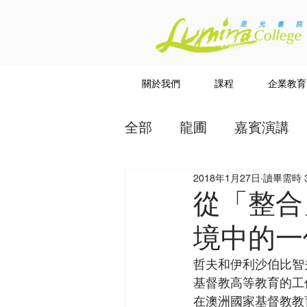
關於我們
課程
企業教育
全部
龍圃
嘉賓演講
2018年1月27日
讀畢需時 
教授
講道系列
從「整合
境中的一
哲夫和伊利沙伯比智
基督教高等教育的工
在澳洲國家基督教教