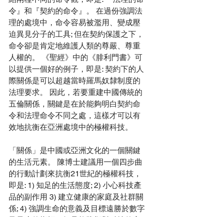
令』和『契約的命令』。 在過份強調法
理的處境中，命令容易被濫用、變成壓
迫異見分子的工具; 但在契約保護之下，
命令卻是肯定地維護人類的尊嚴、尊重
人權的。 《聖經》中的《腓利門書》可
以提供一個好的例子，即是: 契約下的人
際關係是可以超越當時羅馬奴隸制度的
法理要求。 因此，若要重建中國傳統的
五倫關係，關鍵是在於能夠明白契約命
令和法理命令不同之處，這樣才可以有
效地抗衡在亞洲處境中的極權科技。
「關係」是中國或亞洲文化的一個關鍵
的生活元素。 陳博士建議用一個四步曲
的行動計劃來抗衡21世紀的極權科技，
即是: 1) 知足的生活態度; 2) 小心科技產
品的副作用 3) 建立健康的家庭及社群關
係; 4) 強調生命的意義及目標遠勝於數字