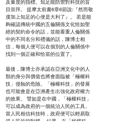
及量度的指標。知足能防禦對科技的盲
目崇拜。 提摩太前書6章6節說:『然而敬
虔加上知足的心便是大利了』。 若是能
夠確認傳統中國的五倫關係文化恰如聖
經的契約命令的話，並能看重人倫關係
中的不同名分和禮儀的話，陳博士相
信，每個人便可以在個別的人倫關係中
找到一個正確和恰當的位置了。
最後，陳博士亦承認在亞洲文化中的人
類的身分與價值也將會面臨被「極權科
技」侵蝕的危險。「極權科技」的發展
也可能會是在亞洲產生出強化政府權力
的效果。 譬如是在中國，「極權科技」
可以成為政府的一個統治人民的工具。 
當人民相信科技時，政府便可以輕易取
得人民的控制權。 結果，在「極權科
技」的統治下，人類的抉擇、道德的決
定和人類的價值標準都被政府奪去。所