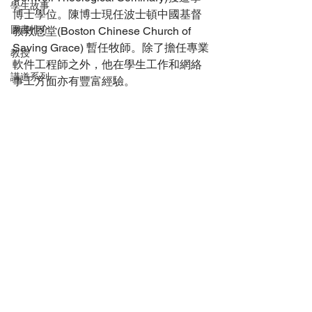
學生故事
博士學位。陳博士現任波士頓中國基督
圖書推介
教救恩堂(Boston Chinese Church of 
Saving Grace) 暫任牧師。除了擔任專業
教授
軟件工程師之外，他在學生工作和網絡
講道系列
事工方面亦有豐富經驗。