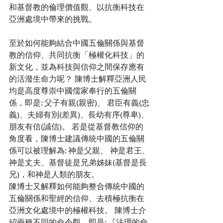
和基督教的倫理價值觀、以抗衡科技在
亞洲處境中帶來的挑戰。 
至於如何能夠結合中國五倫關係與基督
教的信仰、共同抗衡「極權化科技」的
新文化，並為科技與信仰之間保存應有
的活潑生命力呢？ 陳博士解釋亞洲人民
均是高度尊崇中國儒家奉行的五倫關
係，即是: 父子有親(親密)、 君臣有義(忠
義)、夫婦有別(差異)、長幼有序(尊卑)、
朋友有信(誠信)。 若是從基督教信仰的
角度看，陳博士建議傳統中國的五倫關
係可以被理解為: 神是父親、 神是君王、
神是丈夫、基督徒是兄弟姊妹(基督是長
兄)，和神是人類的朋友。
陳博士又解釋如何能夠整合傳統中國的
五倫關係和聖經的信仰、去積極抗衡在
亞洲文化處境中的極權科技。 陳博士介
紹兩種不同的命令觀，即是: 『法理的命