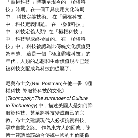
「霸權科技 」時期至現今的「極權科
技」時期。在一個工具使用文化時期
中， 科技定義技術。 在「霸權科技 」
中，科技定義問題。 在「極權科技 」
中，科技定義人類!  在「極權科技 」
中，科技變成終極目的。 在「極權科
技」中， 科技被認為比傳統文化價值更
為卓越。 這是一個「極度霸權科技」的
年代，人類的思想和生命價值現今已經
被科技支配成為科技的從屬了。 
尼奧布士文(Neil Postman)在他一書《極
權科技: 降服於科技的文化》 
(
Technopoly: The surrender of Culture 
to Technology
) 中，描述美國人是如何降
服於科技、甚至將科技變成自己的宗
教。布士文建議現代人必須抗衡科技、
尋求自救之路。 作為東方人的回應，陳
博士建議應該融合傳統中國的五倫關係