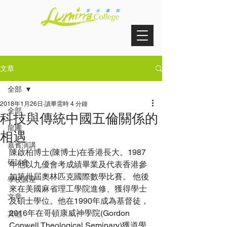
文章
全部
2018年1月26日
讀畢需時 4 分鐘
全部
科技與傳統中國五倫關係的
龍圃
相遇
嘉賓演講
陳啟柏博士(陳博士)在香港長大。1987
研討會
年他以九優會考成績畢業及代表香港參
加第卅屆奧林匹克國際數學比賽。 他後
學校講座
來在美國麻省理工學院進修、獲得學士
文章
及碩士學位。他在1990年成為基督徒，
2016年在哥頓康威神學院(Gordon 
其他
Conwell Theological Seminary)獲道學