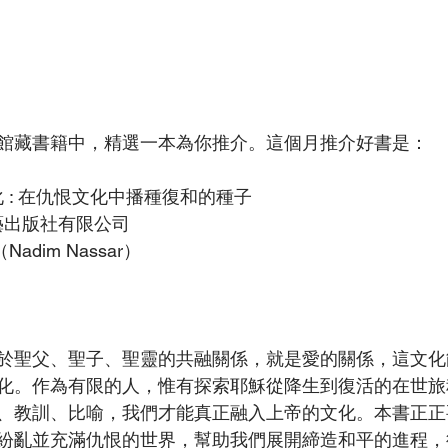
館藏書籍中，精選一本為你推介。這個月推介好書是：
化 : 在仇恨文化中播種復和的種子
藝出版社有限公司
Nadim Nassar）
於聖父、聖子、聖靈的共融關係，就是愛的關係，這文化
化。作為有限的人，惟有探索耶穌從降生到復活的在世旅
、教訓、比喻，我們才能真正融入上帝的文化。本書正正
紛亂並充滿仇恨的世界，幫助我們展開締造和平的進程，