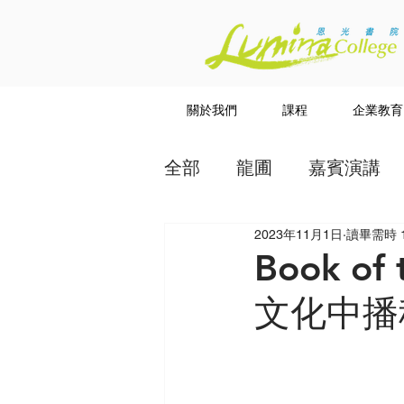
關於我們
課程
企業教育
全部
龍圃
嘉賓演講
2023年11月1日
讀畢需時 
教授
講道系列
Book o
文化中播