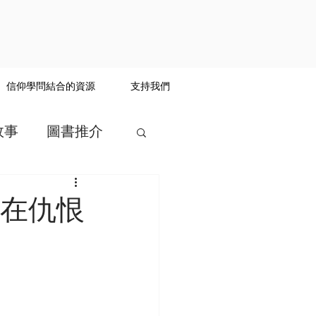
信仰學問結合的資源
支持我們
故事
圖書推介
: 在仇恨