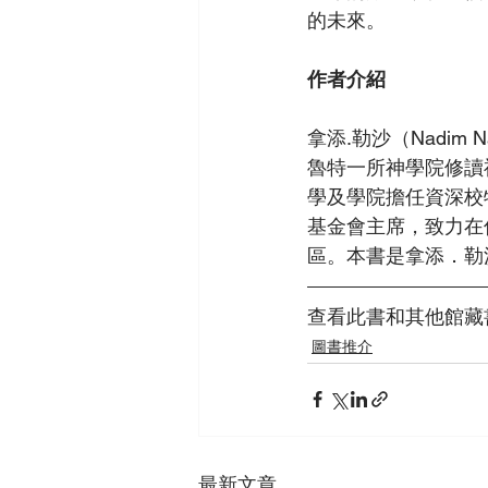
的未來。
作者介紹
拿添.勒沙（Nadi
魯特一所神學院修讀
學及學院擔任資深校牧。
基金會主席，致力在
區。本書是拿添．勒
查看此書和其他館藏
圖書推介
最新文章