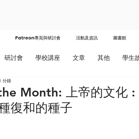
Patreon專頁與研討會
活動及資訊
圖書館
研討會
學校講座
文章
其他
學生
1 分鐘
f the Month: 上帝的文化 
種復和的種子