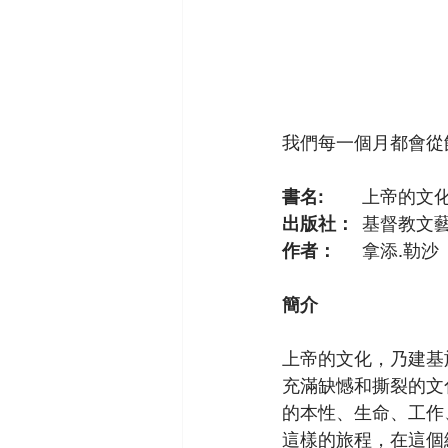
我們每一個月都會從
書名: 
	上帝的文
出版社：
	基督教文
作者：
	拿添.勒沙（
簡介
上帝的文化，乃建基
充滿缺憾和撕裂的文
的本性、生命、工作
這樣的旅程，在這個