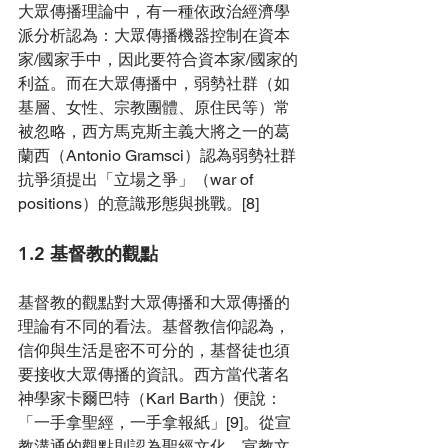
大眾傳播理論中，有一種依政治經濟學
派分析認為：大眾傳播機器控制在資本
家/國家手中，因此要符合資本家/國家的
利益。而在大眾傳播中，弱勢社群（如
基層、女性、宗教團體、原住民等）常
被忽略，西方馬克斯主義大將之一的葛
蘭西（Antonio Gramsci）認為弱勢社群
抗爭須提出「立場之爭」（war of 
positions）的意識形態與挑戰。[8]
1.2 基督教的觀點
基督教的觀點對大眾傳播和大眾傳播的
理論有不同的看法。基督教信仰認為，
信仰與生活是密不可分的，基督徒也須
要接收大眾傳播的資訊。西方當代著名
神學家
卡爾巴特
（Karl Barth）便
說：
「一手拿聖經，一手拿報紙」[9]。從宣
教溝通的觀點則認為聖經文化
、宣教文