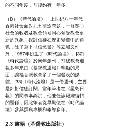
的不同角度，前後約有一年多。
（B）《時代論壇》。上世紀八十年代，
香港社會面對九七前途問題，一群關心
社會的牧者及教會領袖同心領受教會更
新的異象，探討信徒在歷史變遷中的角
色，除了寫下《信念書》等立場文件
外，1987年衍生了《時代論壇》。[32]
《時代論壇》於同年創刊，打破教會週
報多年來由《基督教週報》壟斷的局
面，讓福音派教會多了一個發表的媒
體。[33]《時代論壇》是一份週刊，主要
是針對信徒訂閱。當年筆者在《星島日
報》的同事李錦洪，他兼任該報總編輯
的關係，因此筆者從早期便在《時代論
壇》參與撰寫專欄和報導多年。
2.3 書籍（基督教出版社） 