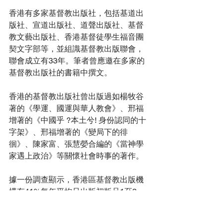
香港有多家基督教出版社，包括基道出
版社、宣道出版社、道聲出版社、基督
教文藝出版社、
香港基督徒學生福音團
契文字部
等，並組識基督教出版聯會，
聯會成立有33年。筆者曾應邀在多家的
基督教出版社的書籍中撰文。
香港的基督教出版社曾出版過如楊牧谷
著的《學運、國運與華人教會》、邢福
增著的《中國乎 ?本土兮! 身份認同的十
字架》、邢福增著的《變局下的徘
徊》、陳家富、張慧嫈合編的《當神學
家遇上政治》等關懷社會時事的著作。
據一份調查顯示，香港區基督教出版機
構有41%每年平均只出版初版品1至3
種，有33%每年平均出版初版品4至16
種，只有少數出版機構能夠每年平均出