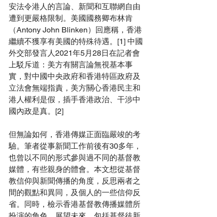
安法令港人的言論、新聞和互聯網自由
遭到更嚴格限制。美國國務卿布林肯
（Antony John Blinken）回應稱，香港
繼續不獲享有美國的特殊待遇。[1] 
中國
外交部發言人2021年5月28日在記者會
上駁斥道：美方有關言論無視基本事
實，對中國中央政府和香港特區政府及
立法會無端指責，美方關心香港民主和
港人權利是假，插手香港政治、干涉中
國內政是真。[2]
但無論如何
，
香港傳媒正面臨嚴竣的考
驗
。
筆者從事新聞工作前後有30多年
，
也曾以不同的形式
參與過不同的基督教
媒體
，有些親身的體會。
本文想從基督
教信仰與新聞傳播的角度
，反思兩者之
間的觀點和異同，及個人的一些信仰反
省。同時，檢示香港基督教傳播媒體所
扮演的角色，展望未來，包括基督徒新