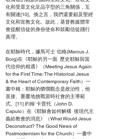
化和受眾文化呈品字型的三角關係，互
有關連[10]
。換之言
，我們還要顧及
聖經
文化和
宣教文化。故此，基督教媒體常
會提醒信徒的身份使命和鼓勵信徒踐行
真理。
在耶穌時代，據馬可士˙伯格(Marcus J. 
Borg)在《耶穌的另一面  歷史耶穌與當
代信仰的相遇》（Meeting Jesus Again 
for the First Time: The Historical Jesus 
& the Heart of Contemporary Faith）一
書中稱：耶穌的憐憫觀念是政治性，他
直接、重覆地挑戰當時社會的主導範
式
。[11] 約翰˙卡普托（John D. 
Capulo）在《耶穌會如何解構  後現代主
義給教會的消息》（What Would Jesus 
Deconstruct? The Good News of 
Postmodernism for the Church）一書中