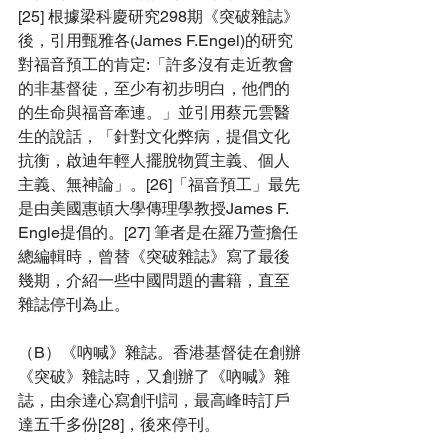
[25] 根據梁科慶研究298期
《突破雜誌》
後，引用甄雅各(James F.Engel)的研究
對福音預工的肯定
:「許多沒有走近教會
的非基督徒，至少有初步明白，他們的
的生命與福音牽連。」並引用蔡元雲醫
生的說話，「針對文化弊病，提倡文化
抗衡，啟迪年輕人擺脫物質主義、個人
主義、無神論」。[26]「福音預工」最先
是由美國惠頓大學傳理學教授James F. 
Engle提倡的。[27] 筆者是在羅乃萱擔任
總編輯時，曾替《突破雜誌》寫了最後
幾期，介紹一些中國問題的書籍，直至
雜誌停刊為止。
（B）《吶喊》雜誌。香港基督徒在創辦
《突破》雜誌時
，又創辦了《吶喊》雜
誌，由余達心寫創刊詞，最高峰時訂戶
達五千多份[28]，後來停刊。