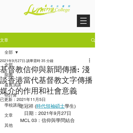
文章
全部
2021年9月27日
讀畢需時 35 分鐘
全部
基督教信仰與新聞傳播: 淺
龍圃
談香港當代基督教文字傳播
嘉賓演講
媒介的作用和社會意義
研討會
已更新：
2021年11月5日
學校講座
老冠祥 (
時代領袖碩士
學生)
日期：2021年9月27日
文章
MCL 03：信仰與學問結合
其他