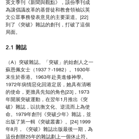
英文季刊《新聞與觀點》，該份季刊成
為讓倡議改革的基督徒和教會領袖以英
文公眾事務發表意見的主要渠道。[22] 
到了《突破》雜誌的創刊，打破了這個
局面。
2.1 雜誌
（A）突破雜誌。「突破」的始創人之一
蘇恩佩女士（1937？-1982）。1930年
末生於香港。1963年赴美進修神學。
1972年病情惡化回港定居，她具有清晰
的使命，更擔具先知的角色[23]，1973
年開展突破運動，在翌年1月推出《突
破》雜誌，以抗衡文化、逆流而上為使
命。1979年創刊《突破少年》雜誌，並
出版了第一輯《突破叢書》。[24] 
1999
年8月，《突破》雜誌出版最後一期，為
這份創辦25年的雜誌劃上一個休止符。