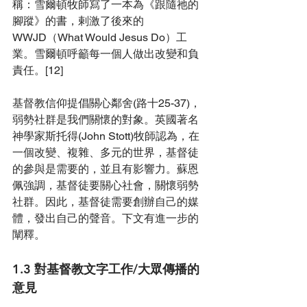
稱：雪爾頓牧師寫了一本為《跟隨祂的
腳蹤》的書
，剌激了後來的
WWJD（What Would Jesus Do）工
業
。雪爾頓呼籲每一個人做出改變和負
責任。[12]
基督教信仰提倡關心鄰舍(路十25-37)，
弱勢社群是我們關懷的對象
。
英國著名
神學家斯托得(John Stott)牧師認為，在
一個改變、複雜、多元的世界，基督徒
的參與是需要的，並且有影響力。蘇恩
佩強調，基督徒要關心社會，關懷弱勢
社群
。
因此，基督徒需要創辦自己的媒
體，發出自己的聲音
。下文有進一步的
闡釋。
1.3 對基督教文字工作/大眾傳播的
意見