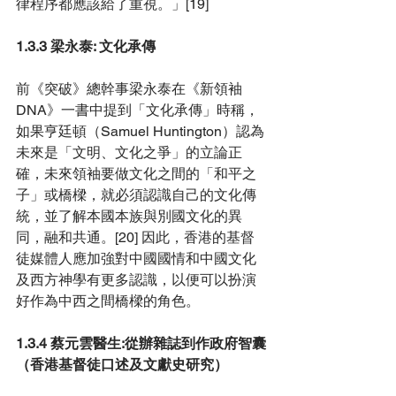
律程序都應該給了重視。」[19]
1.3.3 梁永泰: 文化承傳
前《突破》總幹事梁永泰在《新領袖
DNA》一書中提到「文化承傳」時稱，
如果亨廷頓（Samuel Huntington）認為
未來是「文明
、
文化之爭」的立論正
確，未來領袖要做文化之間的「和平之
子」或橋樑，就必須認識自己的文化傳
統，並了解本國本族與別國文化的異
同，融和共通。[20] 因此，香港的基督
徒媒體人應加強對中國國情和中國文化
及西方神學有更多認識，以便可以扮演
好作為中西之間橋樑的角色。
1.3.4 蔡元雲醫生:從辦雜誌到作政府智囊
（香港基督徒口述及文獻史研究）