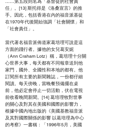
……第五段則名為「基督徒的社會責
任」。[13] 斯托得是《洛桑宣言》的推
手。因此，包括香港在內的福音派基徒
在1970年代後開始強調「社會關懷」和
「社會責任」。
當代著名福音派佈道家葛培理可說是這
方面的踐行者。據他的女兒葛安妮
（Ann Craham Lotz）稱，葛培理十分關
心世界大事，每天都有不同報章送到他
家門，國外、全國性和本地的都有。他
訂閱所有主要的新聞雜誌，一份都仔細
閱讀。每天傍晚，當晚餐預備擺在桌
前，他必定會停止一切活動，伏在電視
前收看晚間新聞。[14] 葛培理牧對世事
的關心及對其在美國和國際的影響力，
根據中國內地出版的《美國基教福音派
及其對國際關係的影響 以葛培理為中心
的考察》一書稱：「1996年5月，美國