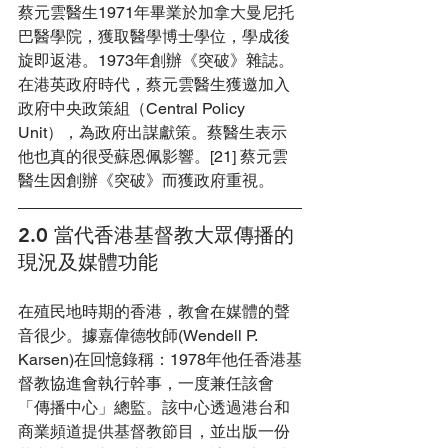
蔡元雲醫生1971年畢業於加拿大曼尼托
巴醫學院，獲取醫學博士學位，學成後
旋即返港。1973年創辦《突破》雜誌。
在港
英政府時代，蔡元雲醫生獲邀加入
政府中央政策組（Central Policy 
Unit），為政府出謀獻策。蔡醫生表示
他
也真的很受蘇恩佩影響。[21] 蔡元雲
醫生因創辦《突破》而獲政府重視
。
2.0 當代香港基督教大眾傳播的
現況及媒體功能
在殖民地時期的香港，教會在媒體的聲
音很少。據嘉偉德牧師(Wendell P. 
Karsen)在回憶錄稱：1978年他任香港基
督教協進會執行幹事，一度兼任該會
「傳播中心」總監。該中心透過港台和
商業頻道提供基督教節目，並出版一份