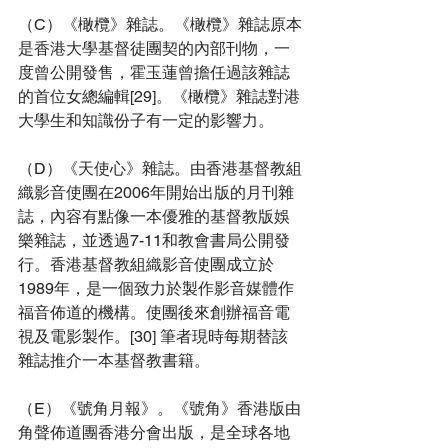
（C）《橄欖》雜誌。《橄欖》雜誌原本
是香港大學基督徒團契的內部刊物
，一
度曾公開發售，霍玉蓮曾擔任過該雜誌
的首位女總編輯[29]。
《橄欖》雜誌對港
大學生和知識份子有一定的影響力
。
（D）《天使心》雜誌。由香港基督教組
織影音使團在2006年開始出版的月刊雜
誌，內容有點像一本優雅的基督教版娛
樂雜誌，並透過7-11和教會書局公開發
行。香港基督教組織影音使團成立於
1989年，是一個致力於製作影音媒體作
福音佈道的機構。使團後來創辦福音電
視及電影製作。[30] 筆者現時每期替該
雜誌推介一本基督教書籍。
（E）《號角月報》。《號角》香港版由
角聲佈道團香港分會出版，是全球各地