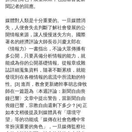
聞記者的回應。
媒體對人類是十分重要的
。
一旦媒體消
失，人便會失去判斷了解社會發展的公
開情報來源，讓人慢慢迷失方向。國際
著名的經濟評論大師長谷川慶太郎在
《情報力》一書指出，不論大眾傳播有
多公開，只要具備分析情報的能力，就
能成為你的公開基礎情報。從報章或雜
誌詳細蒐集資料，隨著不斷累積，就能
發現到在各種情報的底流中所流動的特
性。[3] 進而，教會更新總幹事胡志偉牧
師在一篇題為〈本週評論：新聞自由喪
鐘已響〉文章中提出警告，
當新聞自由
喪鐘已響，宗教自由還剩下多少 ? [4] 正
如本文稍後提及到媒體具有「環境守
望」等的功能或「媒傳在社會危機中常
常扮演重要的角色」
，一旦媒傳監察社