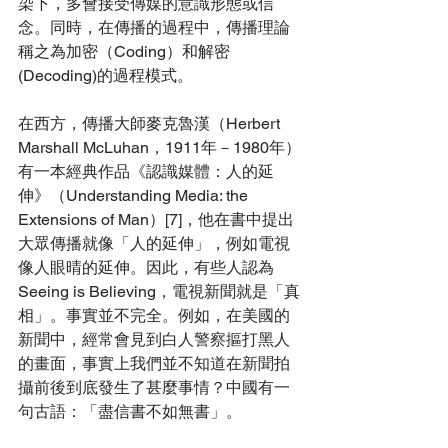
染下，多會接受傳媒的意識形態或信
念。同時，在傳播的過程中，傳播理論
稱之為加密（Coding）和解密
(Decoding)的過程模式。
在西方，傳播大師麥克魯漢（Herbert 
Marshall McLuhan，1911年－1980年）
有一本經典作品《認識媒體：人的延
伸》（Understanding Media: the 
Extensions of Man）[7]，他在書中提出
大眾傳播就像「人的延伸」，例如電視
像人眼晴的延伸。因此，有些人認為
Seeing is Believing，電視新聞就是「真
相」。事實並不完全。例如，在美國的
新聞中，經常會見到白人警察摳打黑人
的畫面，事實上我們並不知道在新聞拍
攝前後到底發生了甚麼事情？中國有一
句古語：「盡信書不如無書」。