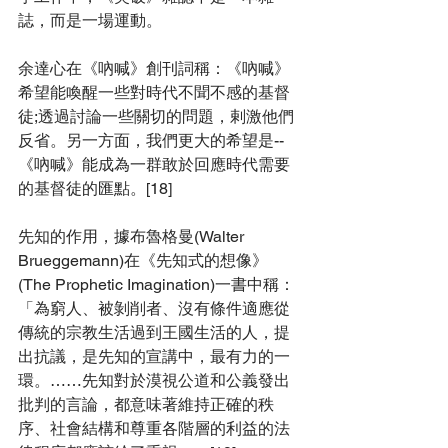
誌，而是一場運動。
余達心在《吶喊》創刊詞稱：《吶喊》
希望能喚醒一些對時代不聞不感的基督
徒;透過討論一些關切的問題，剌激他們
反省。另一方面，我們更大的希望是--
《吶喊》能成為一群敢於回應時代需要
的基督徒的匯點。[18]
先知的作用，據布魯格曼(Walter 
Brueggemann)在《先知式的想像》
(The Prophetic Imagination)一書中稱：
「為窮人、被剝削者、沒有條件適應從
傳統的宗教生活過到王國生活的人，提
出抗議，是先知的宣講中，最有力的一
環。……先知對於漠視公道和公義發出
批判的言論，都意味著維持正確的秩
序、社會結構和尊重各階層的利益的法