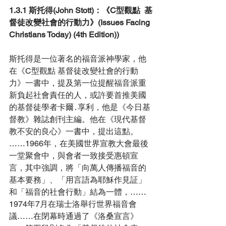
1.3.1 斯托得(John Stott)：《C型觀點  基
督徒改變社會的行動力》(Issues Facing 
Christians Today) (4th Edition))
斯托得是一位著名的福音派神學家，他
在《C型觀點 基督徒改變社會的行動
力》一書中，提及第一位提醒福音派重
新負起社會責任的人，或許要首推美國
的基督徒學者卡爾․享利，他是《今日基
督教》雜誌創刊主編。他在《現代基督
教不安的良心》一書中，提出這點。
……1966年，在美國世界宣教大會最後
一堂聚會中，與會者一致接受惠頓宣
言，其中強調，將「向萬人傳播福音的
基本要務」、「用言語為耶穌作見証」
和「福音的社會行動」結為一體，……
1974年7月在瑞士洛舉行世界福音會
議……在閉幕時通過了《洛桑宣言》