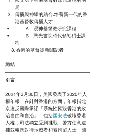
國安法下香港基督教媒體環境的困
局
傳播與神學的結合:培養新一代的香
港基督教傳播人才
         A．浸神基督教研究課程
         B．恩光書院時代領袖碩士課
程
     3. 香港的基督徒新聞記者
總結
引言
2021年3月30日，美國發表了2020年
人
權年報
，在針對
香港
的方面，年報指北
京違反國際承諾「系統性摧毀香港的政
治自由和自治」，包括
國安法
破壞香港
人權，司法獨立受到挑戰，警方任意逮
捕並粗暴對待示威者和被拘留人士，國