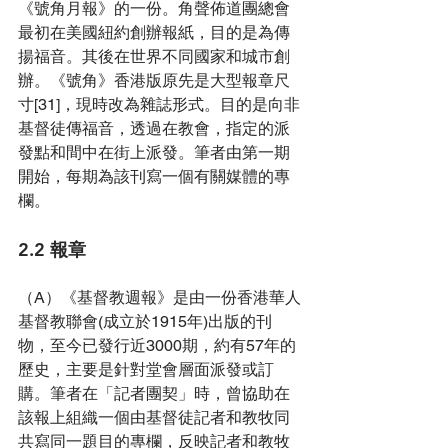
《號角月報》的一份。角聲佈道團總會
最初在美國紐約創辦報紙，目的是為傳
揚福音。其後在世界不同國家和城市創
辦。《號角》香港版原先是大型報章尺
寸[31]，現時改為雜誌形式。目的是向非
基督徒傳福音，透過在教會，指定的派
發點和間中在街上派發。筆者由第一期
開始，每期為該刊寫一個有關媒體的專
欄。
2.2 報章
（A）《基督教週報》是由一份香港華人
基督教聯會(成立於1915年)出版的刊
物，至今已發行近3000期，約有57年的
歷史，主要是針對堂會層面派發或訂
購。筆者在「記者團契」時，曾協助在
該報上組織一個由基督徒記者和教牧同
共寫同一題目的專欄，反映記者和教牧