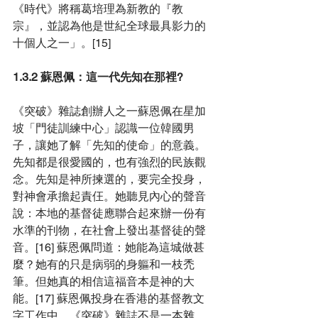
《時代》將稱葛培理為新教的『教
宗』，並認為他是世紀全球最具影力的
十個人之一」。[15]
1.3.2 蘇恩佩：這一代先知在那裡?
《突破》雜誌創辦人之一蘇恩佩在星加
坡「門徒訓練中心」認識一位韓國男
子，讓她了解「先知的使命」的意義。
先知都是很愛國的，也有強烈的民族觀
念。先知是神所揀選的，要完全投身，
對神會承擔起責仼。她聽見內心的聲音
說：本地的基督徒應聯合起來辦一份有
水準的刊物，在社會上發出基督徒的聲
音。[16] 蘇恩佩問道：她能為這城做甚
麼？她有的只是病弱的身軀和一枝禿
筆。但她真的相信這福音本是神的大
能。[17] 蘇恩佩投身在香港的基督教文
字工作中，《突破》雜誌不是一本雜