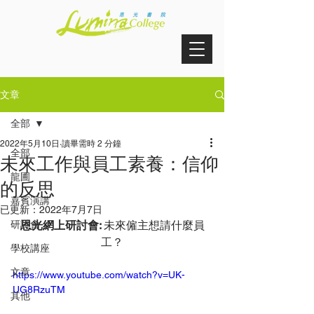
文章
全部
2022年5月10日
讀畢需時 2 分鐘
全部
未來工作與員工素養：信仰
龍圃
的反思
嘉賓演講
已更新：
2022年7月7日
研討會
恩光網上研討會: 
未來僱主想請什麼員
工？
學校講座
文章
https://www.youtube.com/watch?v=UK-
UG8RzuTM
其他