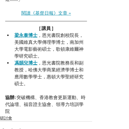
閱讀《基督日報》文章 »
[ 講員 ]
梁永泰博士
，恩光書院創校院長，
美國維真大學傳理學博士，南加州
大學電影藝術碩士，歌頓康維爾神
學研究碩士。
馮韻兒博士
，恩光書院教務長和副
教授，哈佛大學商業經濟學博士和
應用數學學士，惠頓大學聖經研究
碩士。
協辦: 
突破機構、香港教會更新運動、時
代論壇、福音證主協會、領導力培訓學
院
研討會