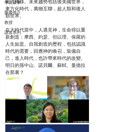
範式轉移。未來趨勢包括後美國世界，
學生故事
東方化時代，萬物互聯，超人類和後人
圖書推介
類世界。
教授
在大時代當中，人遇見神，生命得以重
講道系列
新創造；摩西、約瑟、但以理、保羅的
人生如是。自我創造的歷程，包括認識
時代的需要，回應神的喚召，裝備自
己，進入時代，也許帶來時代的改變。
明日的孫中山、諾貝爾、蘇軾、曼德拉
在那裏？