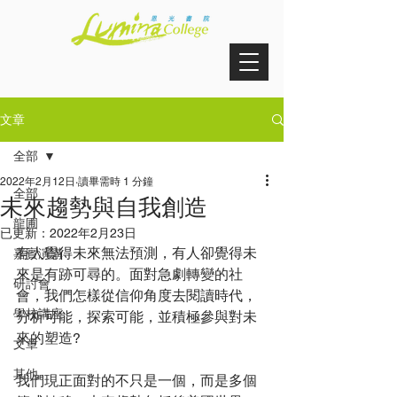
文章
全部
2022年2月12日
讀畢需時 1 分鐘
全部
未來趨勢與自我創造
龍圃
已更新：
2022年2月23日
有人覺得未來無法預測，有人卻覺得未
嘉賓演講
來是有跡可尋的。面對急劇轉變的社
研討會
會，我們怎樣從信仰角度去閱讀時代，
學校講座
分析可能，探索可能，並積極參與對未
來的塑造?
文章
其他
我們現正面對的不只是一個，而是多個