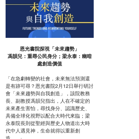
恩光書院探視「未來趨勢」
馮韻兒：重尋公民身分；梁永泰：幽暗
處創造價值
「
在急劇轉變的社會，未來無法預測還
是有跡可尋？恩光書院2月12日舉行研討
會「未來趨勢與自我創造」，該院教務
長、副教授馮韻兒指出，人在不確定的
未來產生害怕，尋找身分、認識歷史、
具備全球化視野以配合大時代來臨；梁
永泰院長則從聖經與歷史人物道出大時
代中人遇見神，生命就得以重新創
造......
.」