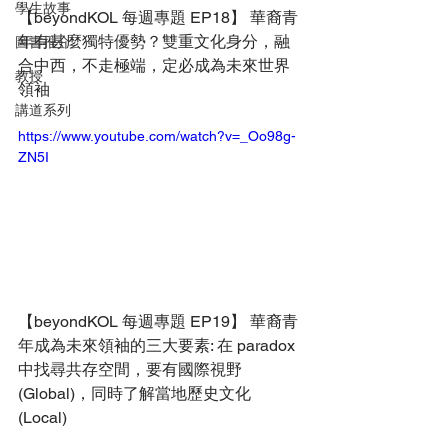
學生故事
【beyondKOL 每週專題 EP18】 華裔青
年有甚麼獨特優勢？雙重文化身分，融
圖書推介
合中西，不走極端，定必成為未來世界
教授
領袖
講道系列
https://www.youtube.com/watch?v=_Oo98g-
ZN5I
【beyondKOL 每週專題 EP19】 華裔青
年成為未來領袖的三大要素: 在 paradox 
中找尋共存空間，要有國際視野 
(Global)，同時了解當地歷史文化 
(Local)