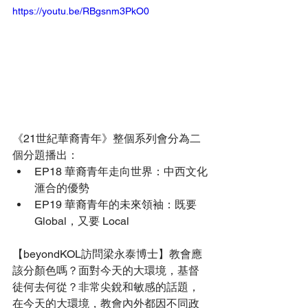
https://youtu.be/RBgsnm3PkO0
《21世紀華裔青年》整個系列會分為二
個分題播出： 
EP18 華裔青年走向世界：中西文化
滙合的優勢 
EP19 華裔青年的未來領袖：既要 
Global，又要 Local
【beyondKOL訪問梁永泰博士】教會應
該分顏色嗎？面對今天的大環境，基督
徒何去何從？非常尖銳和敏感的話題，
在今天的大環境，教會內外都因不同政