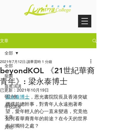
文章
全部
2021年7月12日
讀畢需時 1 分鐘
全部
beyondKOL 《21世紀華裔
龍圃
青年》: 梁永泰博士
嘉賓演講
已更新：
2021年10月19日
研討會
梁永泰博士
，恩光書院院長及香港突破
機構前總幹事，對青年人永遠抱著希
學校講座
望，愛年輕人的心一直未變過，究竟他
文章
如何看華裔青年的前途？在今天的世界
有何獨特之處？  
其他