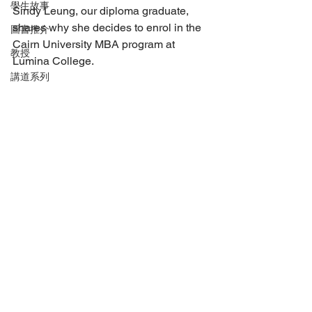
學生故事
Sindy Leung, our diploma graduate, 
shares why she decides to enrol in the 
圖書推介
Cairn University MBA program at 
教授
Lumina College.
講道系列