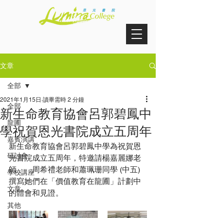
文章
全部
2021年1月15日
讀畢需時 2 分鐘
全部
新生命教育協會呂郭碧鳳中
龍圃
學祝賀恩光書院成立五周年
嘉賓演講
新生命教育協會呂郭碧鳳中學為祝賀恩
研討會
光書院成立五周年，特邀請楊嘉麗娜老
師 、   周希禮老師和蕭珮珊同學 (中五)
學校講座
撰寫她們在「價值教育在龍圃」計劃中
文章
的體會和見證。
其他