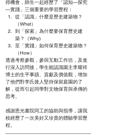
得機會，師生一起經歷了「認知—探究
—實踐」三個重要的學習歷程：
從「認識」什麼是歷史建築物？
（What）
到「探索」為什麼要保育歷史建
築？（Why)
至「實踐」如何保育歷史建築物？
（How）
透過考察參觀，參與互動工作坊，及進
行深入訪問後，學生能認識園主李耀祥
博士的生平事蹟、貢獻及價值觀，增加
了他們對李氏後人堅持保留庭園的了
解，從而引起同學對文物保育與承傳的
思考。
感謝恩光書院同工的協助與指導，讓我
校經歷了一次美好又珍貴的體驗學習歷
程。