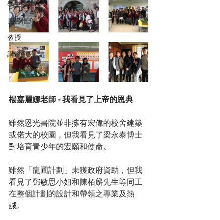
學生故事
圖書推介
教授
講道系列
楊嘉麗娜老師 - 我看見了上帝的恩典
雖然恩光書院並非擁有宏偉的校舍建築
或偌大的校園，但我看見了梁永泰博士
對培育青少年的宏願和使命。
雖然「龍圃計劃」未獲政府資助，但我
看見了鄧敏思小姐和陳栢麟先生等同工
在整個計劃的設計和帶領之專業及熱
誠。