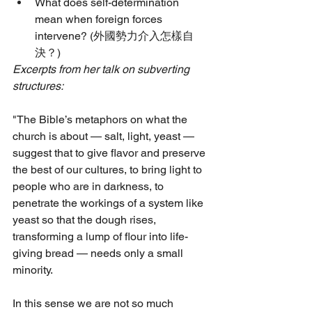
What does self-determination 
mean when foreign forces 
intervene? (外國勢力介入怎樣自
決？)
Excerpts from her talk on subverting 
structures:
"The Bible’s metaphors on what the 
church is about — salt, light, yeast — 
suggest that to give flavor and preserve 
the best of our cultures, to bring light to 
people who are in darkness, to 
penetrate the workings of a system like 
yeast so that the dough rises, 
transforming a lump of flour into life-
giving bread — needs only a small 
minority.
In this sense we are not so much 