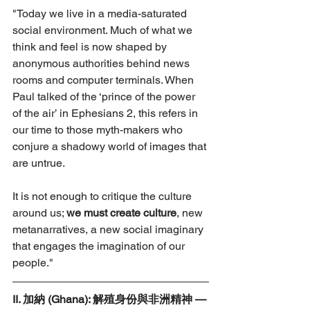
"Today we live in a media-saturated 
social environment. Much of what we 
think and feel is now shaped by 
anonymous authorities behind news 
rooms and computer terminals. When 
Paul talked of the ‘prince of the power 
of the air’ in Ephesians 2, this refers in 
our time to those myth-makers who 
conjure a shadowy world of images that 
are untrue.
It is not enough to critique the culture 
around us; 
we must create culture
, new 
metanarratives, a new social imaginary 
that engages the imagination of our 
people."
II. 加納 (Ghana): 解殖身份與非洲精神 — 