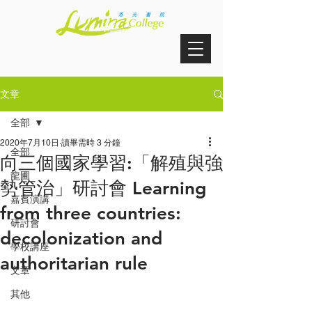
文章
全部
2020年7月10日
讀畢需時 3 分鐘
全部
向三個國家學習:「解殖與強
龍圃
勢管治」研討會 Learning
嘉賓演講
from three countries:
研討會
decolonization and
學校講座
authoritarian rule
文章
其他