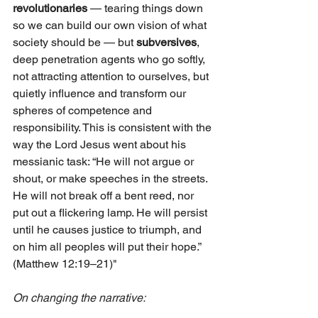
revolutionaries
 — tearing things down 
so we can build our own vision of what 
society should be — but 
subversives
, 
deep penetration agents who go softly, 
not attracting attention to ourselves, but 
quietly influence and transform our 
spheres of competence and 
responsibility. This is consistent with the 
way the Lord Jesus went about his 
messianic task: “He will not argue or 
shout, or make speeches in the streets. 
He will not break off a bent reed, nor 
put out a flickering lamp. He will persist 
until he causes justice to triumph, and 
on him all peoples will put their hope.” 
(Matthew 12:19–21)"
On changing the narrative: