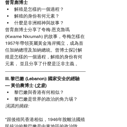
曾育彪博士
解殖是怎樣的一個過程？
解殖的身份有何元素？
什麼是非洲精神與故事？
曾育彪博士分享了夸梅·恩克魯瑪 
(Kwame Nkrumah) 的故事，夸梅怎樣在
1957年帶領英屬黃金海岸獨立，成為首
任加納總理及加納總統。曾博士探討解
殖是怎樣的一個過程，解殖的身份有何
元素， 並且分享了什麼是泛非主義 。
III. 黎巴嫩 (Lebanon): 
國家安全的經驗
— 黃伯農博士 (
文章
)
黎巴嫩與香港有何相似？
黎巴嫩是世界的政治的角力埸？
演講的摘錄:
"跟後殖民香港相似，1946年脫離法國殖
民統治的黎巴嫩是中東地區的政治陰