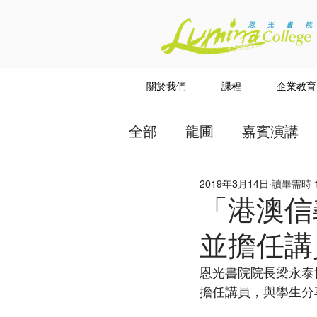
關於我們
課程
企業教育
全部
龍圃
嘉賓演講
2019年3月14日
讀畢需時 
教授
講道系列
「港澳信
並擔任講
恩光書院院長梁永泰
擔任講員，與學生分