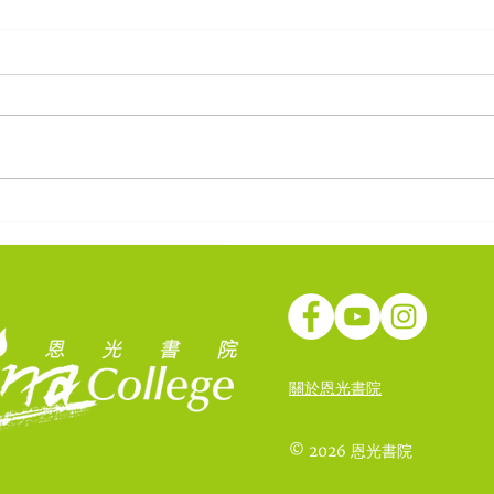
beyondKOL 《21世紀華裔青
疫境
年》: 梁永泰博士
學
關於恩光書院
© 2026 恩光書院