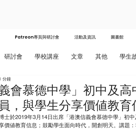
Patreon專頁與研討會
活動及資訊
圖書館
研討會
學校講座
文章
其他
學生
1 分鐘
義會慕德中學」初中及高
員，與學生分享價値教育
博士於2019年3月14日出席「港澳信義會慕德中學」初
享價値教育信息；鼓勵學生面向時代，開創明天。講題：