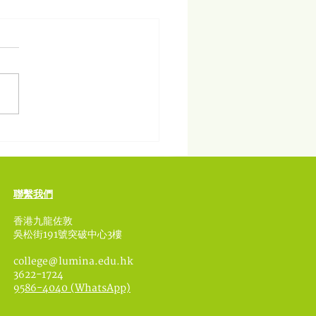
中的教育再思 — 基道中
聯繫我們
香港九龍佐敦
吳松街191號突破中心3樓
college@lumina.edu.hk
3622-1724
9586-4040 (WhatsApp)