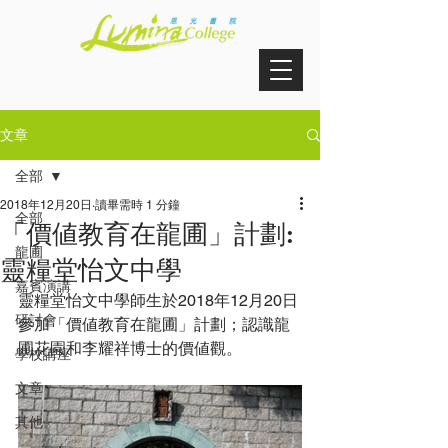
文章
全部
2018年12月20日
讀畢需時 1 分鐘
全部
「價値教育在龍圃」計劃:
龍圃
靈糧堂怡文中學
嘉賓演講
靈糧堂怡文中學師生於2018年12月20日
研討會
參加「價値教育在龍圃」計劃；認識龍
圃花園和李耀祥博士的價値觀。
學校講座
文章
其他