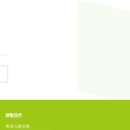
圓六季」與藝術家楊沛鏗
圃花園 | Dragon
en tour with Trevor
ng
聯繫我們
香港九龍佐敦