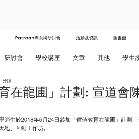
Patreon專頁與研討會
活動及資訊
圖書館
研討會
學校講座
文章
其他
學生
1 分鐘
育在龍圃」計劃: 宣道會
學師生於2018年5月24日參加「價値教育在龍圃」計劃
天地」互動工作坊。