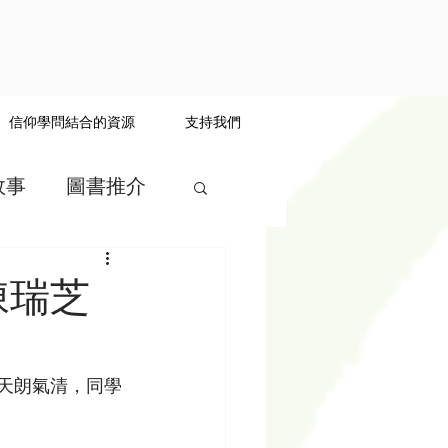
信仰學問結合的資源
支持我們
故事
圖書推介
陳瑞芝
。天朗氣清，同學