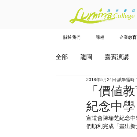
關於我們
課程
企業教育
全部
龍圃
嘉賓演講
2018年5月24日
讀畢需時 
教授
講道系列
「價値教
紀念中學
宣道會陳瑞芝紀念中
們順利完成「畫出新