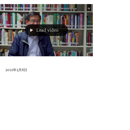
Load video
2021年3月8日
Faculty Feature: Dr. Max Hui-
Bon-Hoa, Shaping Creative
Teachers
Dr. Max Hui-Bon-Hoa, who teaches in