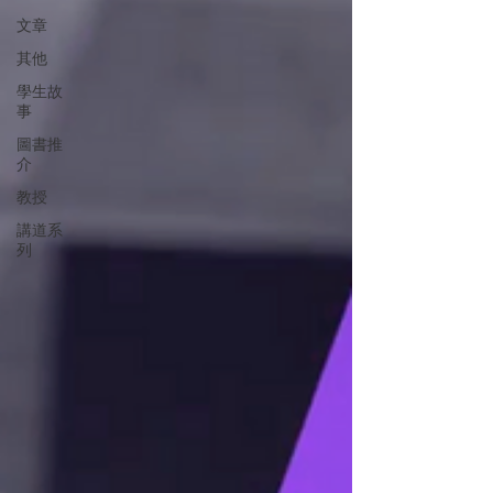
文章
其他
學生故
事
圖書推
介
教授
講道系
列