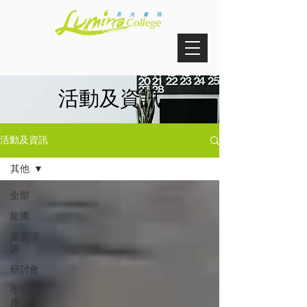
活動及資訊
活動及資訊
其他
全部
龍圃
嘉賓演
講
研討會
學校講
座