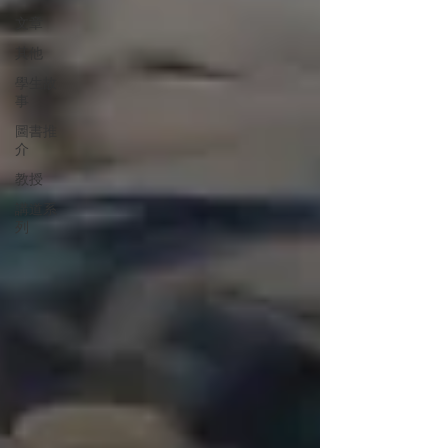
文章
其他
學生故
事
圖書推
介
教授
講道系
列