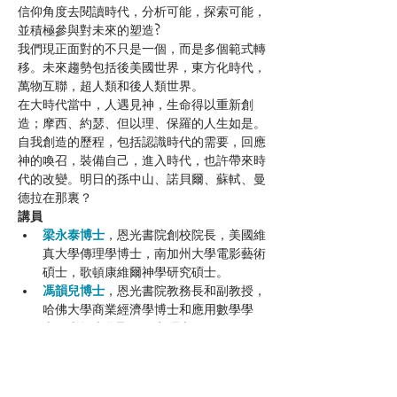
信仰角度去閱讀時代，分析可能，探索可能，
並積極參與對未來的塑造?
我們現正面對的不只是一個，而是多個範式轉
移。未來趨勢包括後美國世界，東方化時代，
萬物互聯，超人類和後人類世界。
在大時代當中，人遇見神，生命得以重新創
造；摩西、約瑟、但以理、保羅的人生如是。
自我創造的歷程，包括認識時代的需要，回應
神的喚召，裝備自己，進入時代，也許帶來時
代的改變。明日的孫中山、諾貝爾、蘇軾、曼
德拉在那裏？
講員
梁永泰博士
，恩光書院創校院長，美國維
真大學傳理學博士，南加州大學電影藝術
碩士，歌頓康維爾神學研究碩士。
馮韻兒博士
，恩光書院教務長和副教授，
哈佛大學商業經濟學博士和應用數學學
士，惠頓大學聖經研究碩士。
Read More >