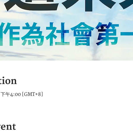
tion
 下午4:00 [GMT+8]
vent