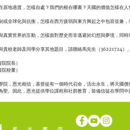
在原地過渡，怎樣自處？我們的根在哪裏？天國的價值怎樣在人世
制或全球化與抗衡，怎樣在西方疲弱與東方興起之中包容並兼，求
與真實世界的互動，怎樣面對歷史而非逃避於幻想與夢境，同時培
貴校老師及同學分享其他題目，請聯絡馬先生（36221724）。
院校董）

學院，恩光相信，基督徒有一個時代召命，活出永生，將天國價
為聖。因此，恩光提供學位課程和社群教育，裝備信徒在學問中