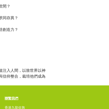
間？

同存異？

創造力？



值注入人間，以致世界以神
與信仰整合，栽培他們成為
聯繫我們
香港九龍佐敦