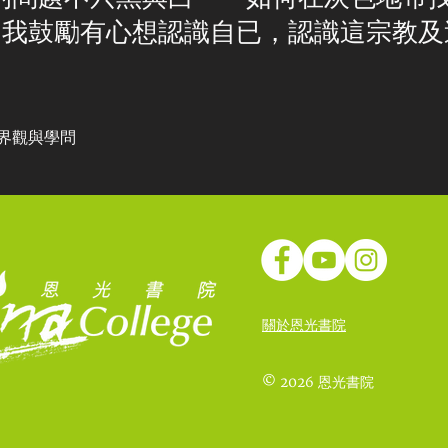
我鼓勵有心想認識自已，認識這宗教及
界觀與學問
關於恩光書院
© 2026 恩光書院