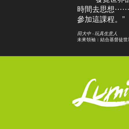
時間去思想⋯⋯
參加這課程。”
田大中 ‧ 玩具生意人
未來領袖：結合基督徒世