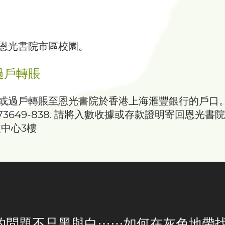
恩光書院市區校園。
過戶轉賬
或過戶轉賬至恩光書院於香港上海滙豐銀行的戶口
9-773649-838. 請將入數收據或存款證明寄回恩光書院
破中心3樓
的問題不只黑與白⋯⋯如何在灰色地帶