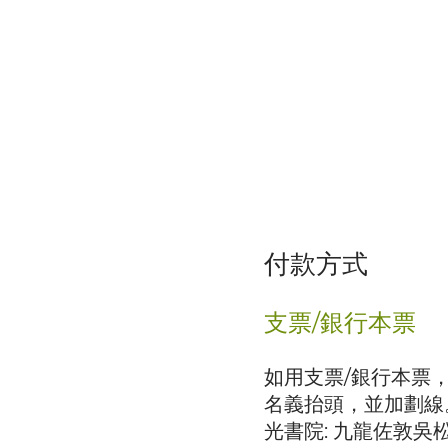
付款方式
支票/銀行本票
如用支票/銀行本票，請以
名義抬頭，並加劃線
光書院: 九龍佐敦吳松