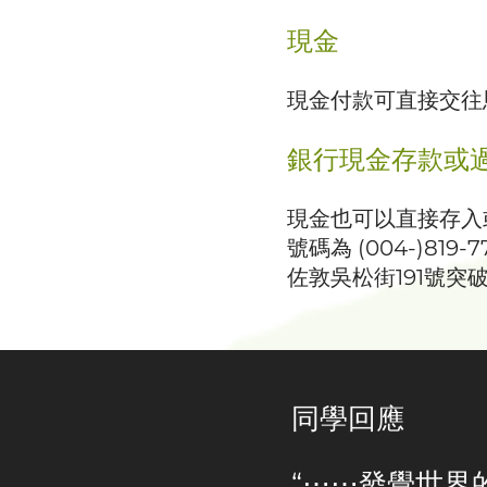
現金
現金付款可直接交往
銀行現金存款或
現金也可以直接存入
號碼為 (004-)81
佐敦吳松街191號突
同學回應
“⋯⋯發覺世界