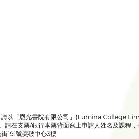
「恩光書院有限公司」(Lumina College Limi
。請在支票/銀行本票背面寫上申請人姓名及課程，
街191號突破中心3樓