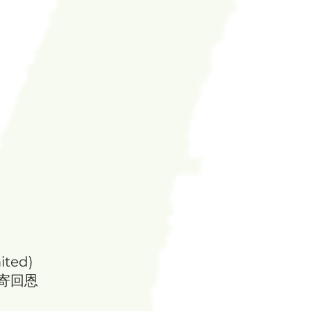
ted)
寄回恩