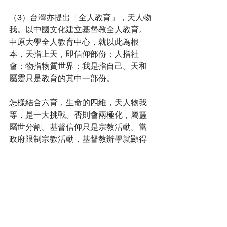
（3）台灣亦提出「全人教育」，天人物
我。以中國文化建立基督教全人教育。
中原大學全人教育中心，就以此為根
本，天指上天，即信仰部份；人指社
會；物指物質世界；我是指自己。天和
屬靈只是教育的其中一部份。
怎樣結合六育，生命的四維，天人物我
等，是一大挑戰。否則會兩極化，屬靈
屬世分割。基督信仰只是宗教活動。當
政府限制宗教活動，基督教辦學就顯得
缺乏意義。
中國文化教育觀的限制
「天人合一」是錢穆先生提出，人與上
天相映照。黃帝內經看人與天地相應，
於四時相副，人參天地。莊子亦說：天
地與我並生，萬物與我為一。天地在我