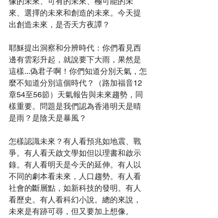
像的未來、可有的未來、極可能的未
來、選擇的未來和創造的未來。今天提
出創造未來，是否天方夜譚？
耶穌提出洞察和分辨時代：你們看見西
邊有雲彩升起，就說要下大雨，果然是
這樣...偽君子啊！你們知道分別天氣，怎
麼不知道分別這個時代？（路加福音12
章54至56節）天氣報告與未來趨勢，同
樣重要。問題是我們認為香港明天是晴
是雨？是陰天是暴風？
怎樣認識未來？有人看預兆如地震、戰
爭。有人看天啟文學如但以理書和啟示
錄。有人看明天是今天的延伸。有人以
不同的劇本看未來，人口趨勢。有人看
社會的斷層點，如新科技的發明。有人
看歷史。有人看科幻小說。總的來說，
未來是有跡可尋，但又要加上想像。