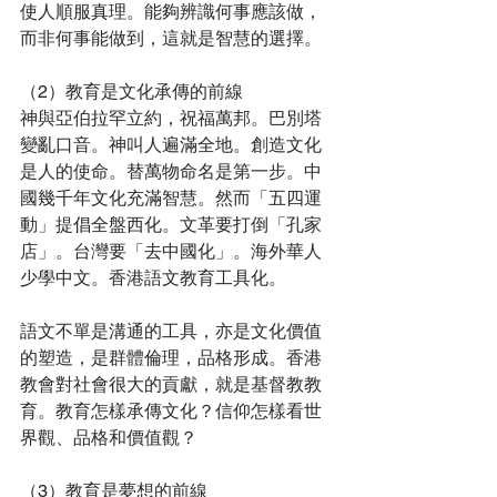
使人順服真理。能夠辨識何事應該做，
而非何事能做到，這就是智慧的選擇。
（2）教育是文化承傳的前線
神與亞伯拉罕立約，祝福萬邦。巴別塔
變亂口音。神叫人遍滿全地。創造文化
是人的使命。替萬物命名是第一步。中
國幾千年文化充滿智慧。然而「五四運
動」提倡全盤西化。文革要打倒「孔家
店」。台灣要「去中國化」。海外華人
少學中文。香港語文教育工具化。
語文不單是溝通的工具，亦是文化價值
的塑造，是群體倫理，品格形成。香港
教會對社會很大的貢獻，就是基督教教
育。教育怎樣承傳文化？信仰怎樣看世
界觀、品格和價值觀？
（3）教育是夢想的前線