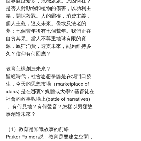
世界瘟疫繁多，危機處處。原因何在？
是否人對動物和植物的傷害，以功利主
義，開採殺戮。人的霸權，消費主義，
個人主義，透支未來。像埃及法老的
夢：七個豐年後有七個荒年。我們正在
自食其果。當人不尊重地球有限的資
源，瘋狂消費，透支未來，能夠維持多
久？信仰有何回應？
教育怎樣創造未來？
聖經時代，社會思想爭論是在城門口發
生，今天的思想市場（marketplace of 
ideas) 是在哪裏? 媒體或大學? 基督徒在
社會的敘事戰場上(battle of narratives) 
， 有何見地？有何聲音？怎樣以另類故
事創造未來？
（1）教育是知識故事的前線
Parker Palmer 説：教育是要建立空間，