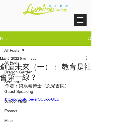
Post
All Posts
May 5, 2022
5 min read
All Posts
創造未來（一）： 教育是社
Dragon Garden
會第一線？
Seminars
作者︰梁永泰博士（恩光書院）
Guest Speaking
https://youtu.be/srCCukk-GLU
School Visits
Essays
Misc