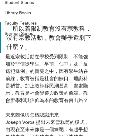
Student Stories
Library Books
Faculty Features
「所以若限制教育沒有宗教科，
Sermon Series
沒有宗教活動，教會辦學還剩下
什麼？」
最近宗教活動在學校受到限制，不能強
加於非信徒學生。早前「佔中」及「反
逃犯條例」的衝突之中，因有學生站在
前線，教育被指是社會的缺口，通識科
是禍首。加上教師移民潮甚高，處處顯
示，教育是社會變遷與政策的前端。教
會辦學和以信仰為本的教育有何出路？
未來圖像與怎樣認識未來
Joseph Voros 提出未來雪糕筒的模式，
由現在至未來像是一個練靶：有超乎想