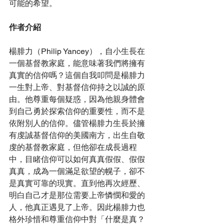
可能的希望。
作者介紹
楊腓力（Philip Yancey），自小生長在
一個基督教家庭，能意味著我們將擁有
真實的信仰嗎？這個自我叩問是楊腓力
一生對上帝、對基督信仰持之以誠的原
由。他尊重每個疑惑，因為他親身體會
到自己勇於探索信仰的重要性，而不是
依附別人的信仰。儘管楊腓力生長於擁
有虔誠基督信仰的美國南方，出生自敬
虔的基督教家庭，但他卻在成長過程
中，目睹信仰可以如何真真假假、假假
真真，成為一個滿足欲望的幌子，卻不
是真實可靠的現實。直到他再次經歷、
明白自己才是那位需要上帝憐憫和愛的
人，他真正遇見了上帝。因此楊腓力也
格外珍惜和尊重信仰中對「什麼是真？