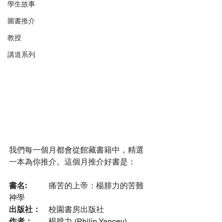
學生故事
圖書推介
教授
講道系列
我們每一個月都會從館藏書籍中，精選
一本為你推介。這個月推介好書是：
書名: 
	痛苦的上帝：楊腓力的苦難
神學
出版社：
	校園書房出版社
作者：
	楊腓力 (Philip Yancey)