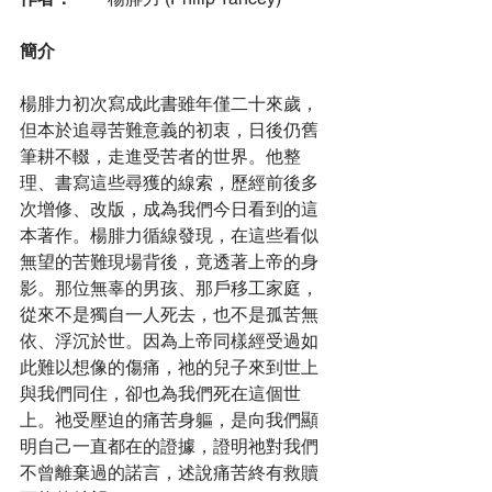
簡介
楊腓力初次寫成此書雖年僅二十來歲，
但本於追尋苦難意義的初衷，日後仍舊
筆耕不輟，走進受苦者的世界。他整
理、書寫這些尋獲的線索，歷經前後多
次增修、改版，成為我們今日看到的這
本著作。楊腓力循線發現，在這些看似
無望的苦難現場背後，竟透著上帝的身
影。那位無辜的男孩、那戶移工家庭，
從來不是獨自一人死去，也不是孤苦無
依、浮沉於世。因為上帝同樣經受過如
此難以想像的傷痛，祂的兒子來到世上
與我們同住，卻也為我們死在這個世
上。祂受壓迫的痛苦身軀，是向我們顯
明自己一直都在的證據，證明祂對我們
不曾離棄過的諾言，述說痛苦終有救贖