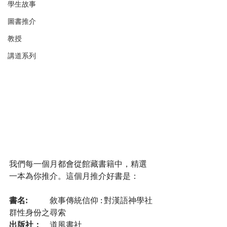
學生故事
圖書推介
教授
講道系列
我們每一個月都會從館藏書籍中，精選
一本為你推介。這個月推介好書是：
書名: 
	敘事傳統信仰 : 對漢語神學社
群性身份之尋索
出版社：
	道風書社