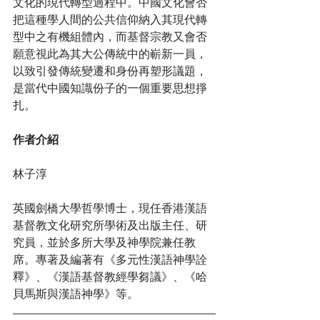
文化的現代轉型過程中。中國文化會否
把這種學人間的公共信仰納入其現代轉
型中之有機組體內，而基督宗教又會否
願意視此為其大公傳統中的嶄新一員，
以致引發傳統變遷和身份再塑形議題，
是當代中國知識份子的一個重要思想掙
扎。
作者介紹
林子淳
英國劍橋大學哲學博士，現任香港漢語
基督教文化研究所學術及出版主任、研
究員，並於多所大學及神學院兼任教
席。專著及編著有《多元性漢語神學詮
釋》、《漢語基督教經學芻議》、《哈
貝馬斯與漢語神學》等。