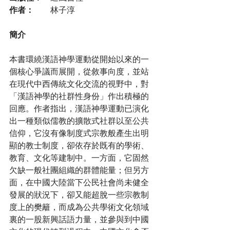
作者：
	林子淳
簡介
本書環繞漢語神學運動從開始以來的一
個核心爭議而展開，從敘事向度，並站
在現代中西傳統文化交流的視野中，對
「漢語神學的社群性身份」作出積極的
回應。作者指出，漢語神學運動已演化
出一種類似儒教的擴散式社群以至公共
信仰，它沒有像制度式宗教般產生出明
顯的教士制度，卻依存於既有的學術、
教育、文化等建制中。一方面，它固然
欠缺一般社團組織的群體能量；但另方
面，在中國大陸當下公民社會尚未健全
發展的狀況下，卻又能超脫一些宗教制
度上的樊籬，而成為公共學術文化領域
裏的一股新興話語力量，並參與到中國