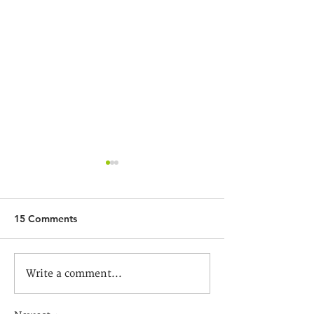
15 Comments
God's Homecoming: The
安息予我：從聖
Write a comment...
Forgotten Promise of
的意義
Future Renewal