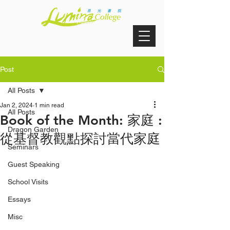
Post
All Posts
Jan 2, 2024
1 min read
All Posts
Book of the Month: 家庭 :
Dragon Garden
從基督教觀點探討當代家庭
Seminars
Guest Speaking
School Visits
Essays
Misc