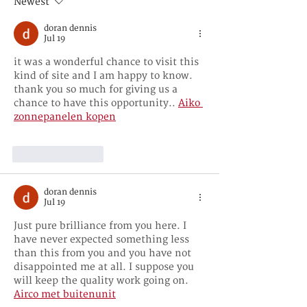
Newest
doran dennis
Jul 19
it was a wonderful chance to visit this 
kind of site and I am happy to know. 
thank you so much for giving us a 
chance to have this opportunity.. 
Aiko 
zonnepanelen kopen
Like
Reply
doran dennis
Jul 19
Just pure brilliance from you here. I 
have never expected something less 
than this from you and you have not 
disappointed me at all. I suppose you 
will keep the quality work going on. 
Airco met buitenunit