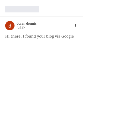
Like
Reply
doran dennis
Jul 19
Hi there, I found your blog via Google 
while searching for such kinda 
informative post and your post looks 
very interesting for me 
Zonnepanelen 
DAS
Like
Reply
doran dennis
Jul 19
I like viewing web sites which 
comprehend the price of delivering 
the excellent useful resource free of 
charge. I truly adored reading your 