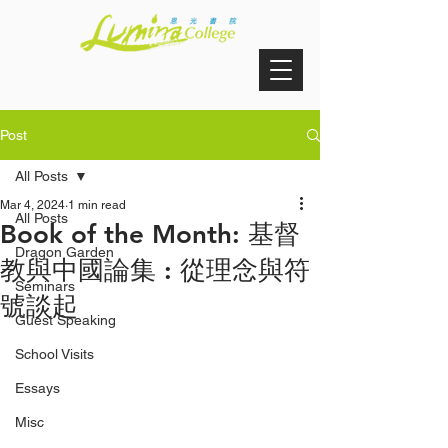
Post
All Posts
Mar 4, 2024
1 min read
All Posts
Book of the Month: 基督
Dragon Garden
教與中國論集 : 從理念與符
Seminars
號談起
Guest Speaking
School Visits
Essays
Misc