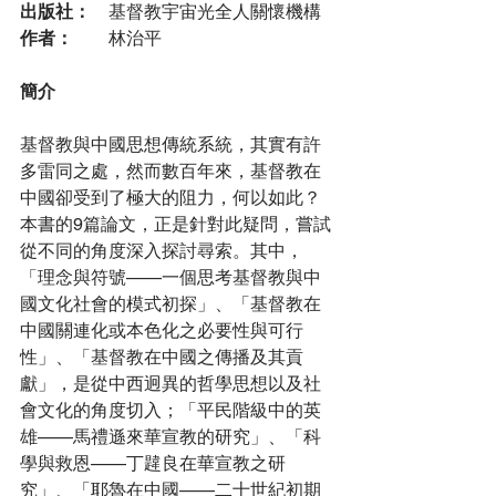
出版社：
	基督教宇宙光全人關懷機構
作者：
	林治平
簡介
基督教與中國思想傳統系統，其實有許
多雷同之處，然而數百年來，基督教在
中國卻受到了極大的阻力，何以如此？
本書的9篇論文，正是針對此疑問，嘗試
從不同的角度深入探討尋索。其中，
「理念與符號——一個思考基督教與中
國文化社會的模式初探」、「基督教在
中國關連化或本色化之必要性與可行
性」、「基督教在中國之傳播及其貢
獻」，是從中西迥異的哲學思想以及社
會文化的角度切入；「平民階級中的英
雄——馬禮遜來華宣教的研究」、「科
學與救恩——丁韙良在華宣教之研
究」、「耶魯在中國——二十世紀初期