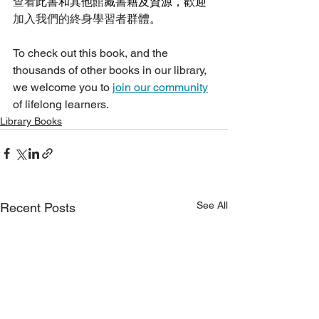
查看
此
書
和其他
館
藏
書
籍及資源，歡迎
加入我們的終身學習者
群體。
To check out this book, and the 
thousands of other books in our library, 
we welcome you to 
join our community
of lifelong learners.
Library Books
See All
Recent Posts