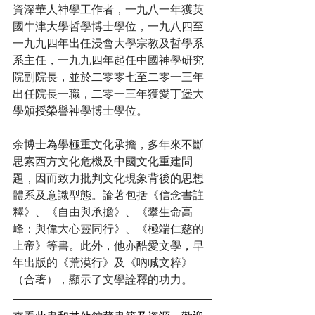
資深華人神學工作者，一九八一年獲英
國牛津大學哲學博士學位，一九八四至
一九九四年出任浸會大學宗教及哲學系
系主任，一九九四年起任中國神學研究
院副院長，並於二零零七至二零一三年
出任院長一職，二零一三年獲愛丁堡大
學頒授榮譽神學博士學位。
余博士為學極重文化承擔，多年來不斷
思索西方文化危機及中國文化重建問
題，因而致力批判文化現象背後的思想
體系及意識型態。論著包括《信念書註
釋》、《自由與承擔》、《攀生命高
峰：與偉大心靈同行》、《極端仁慈的
上帝》等書。此外，他亦酷愛文學，早
年出版的《荒漠行》及《吶喊文粹》
（合著），顯示了文學詮釋的功力。