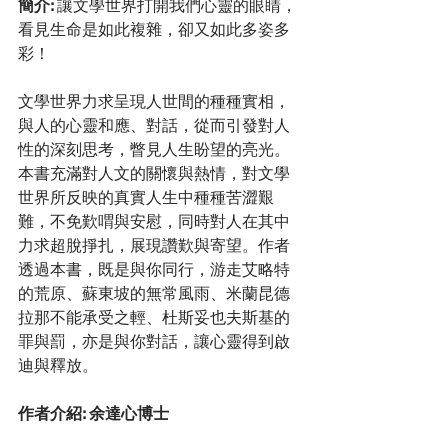
簡介: 
讓文學世界打開我們心靈的眼睛，
看見生命是如此複雜，卻又如此多姿多
彩！
文學世界力求呈現人世間的種種實相，
與人的心靈和應、對話，從而引發對人
性的深刻思考，瞥見人生盼望的亮光。
本書充滿對人文的關懷與熱情，對文學
世界所反映的真實人生中種種苦澀艱
難，不免歎喟與安慰，同時對人在其中
力求超脫掙扎，展現讚歎與寄望。作者
透過本書，既是與你同行，游走艾略特
的荒原、蘇東坡的無常風雨、米蘭昆德
拉那不能承受之輕、杜斯妥也夫斯基的
罪與罰，亦是與你對話，讓心靈得到啟
迪與釋放。
作者介紹: 余達心博士