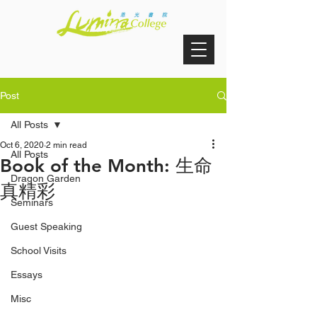
Post
All Posts
Oct 6, 2020
2 min read
All Posts
Book of the Month: 生命
Dragon Garden
真精彩
Seminars
Guest Speaking
School Visits
Essays
Misc