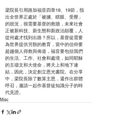
梁院長引用路加福音四章18、19節，指
出全世界正處於「被擄、瞎眼、受壓」
的狀況，很需要基督的救贖，未來社會
正被新科技、新生態和新政治顛覆，人
從何處才找到出路？所以，基督徒需要
為世界提供另類的教育，當中的信仰要
超越個人得救與佈道，福音要包括我們
的生活、工作、社會和處境，如同耶穌
的主禱文和大使命，將天上和地下連
結，因此，決定創立恩光書院。在分享
中，梁院長除了數算主恩，還作出群體
呼召，邀請一起作基督徒知識分子的時
代見證。
Misc