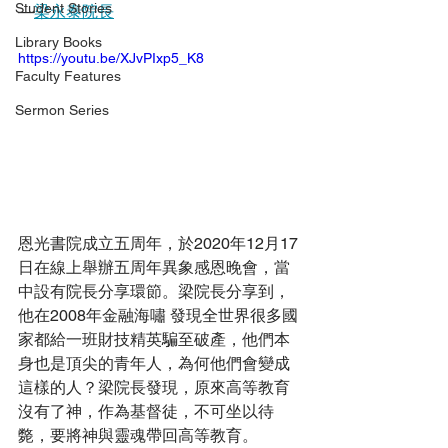
Student Stories
—
梁永泰院長
Library Books
https://youtu.be/XJvPIxp5_K8
Faculty Features
Sermon Series
恩光書院成立五周年，於2020年12月17
日在線上舉辦五周年異象感恩晚會，當
中設有院長分享環節。梁院長分享到，
他在2008年金融海嘯 發現全世界很多國
家都給一班財技精英騙至破產，他們本
身也是頂尖的青年人，為何他們會變成
這樣的人？梁院長發現，原來高等教育
沒有了神，作為基督徒，不可坐以待
斃，要將神與靈魂帶回高等教育。