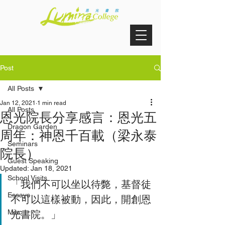
Post
All Posts
Jan 12, 2021
1 min read
All Posts
恩光院長分享感言：恩光五
Dragon Garden
周年：神恩千百載（梁永泰
Seminars
院長）
Guest Speaking
Updated:
Jan 18, 2021
School Visits
「我們不可以坐以待斃，基督徒
Essays
不可以這樣被動，因此，開創恩
光書院。」
Misc